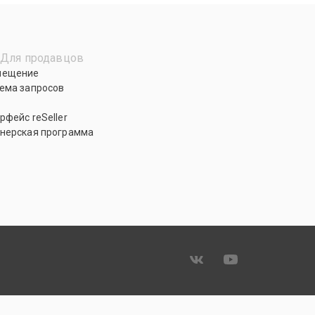
Для продавцов
мещение
ема запросов
рфейс reSeller
нерская программа