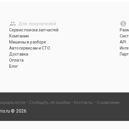
Для покупателей
Сервис поиска запчастей
Раз
Компании
Сист
Машины в разборе
API
Автосервисам и СТО
Инте
Доставка
Парт
Оплата
Блог
енциальности
Сообщить об ошибке
Контакты
О компании
io.ru ©
2026