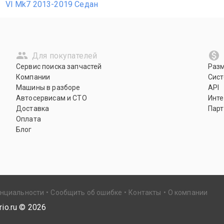
VI Mk7 2013-2019 Седан
Для покупателей
Сервис поиска запчастей
Раз
Компании
Сист
Машины в разборе
API
Автосервисам и СТО
Инте
Доставка
Парт
Оплата
Блог
енциальности
Сообщить об ошибке
Контакты
О компании
io.ru ©
2026