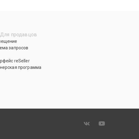
Для продавцов
мещение
ема запросов
рфейс reSeller
нерская программа