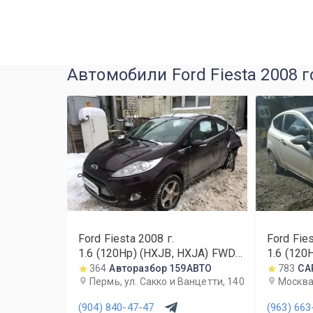
Автомобили Ford Fiesta 2008 г
Ford Fiesta
2008
г.
Ford Fie
1.6 (120Hp) (HXJB, HXJA) FWD
1.6 (120
MT
MT
364
Авторазбор 159АВТО
783
CA
Пермь, ул. Сакко и Ванцетти, 140
Москва,
(904) 840-47-47
(963) 663