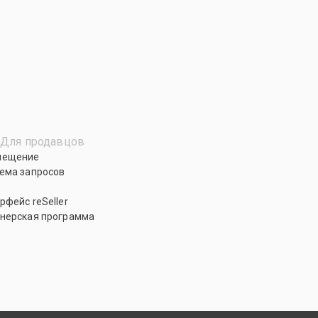
Для продавцов
мещение
ема запросов
рфейс reSeller
нерская программа