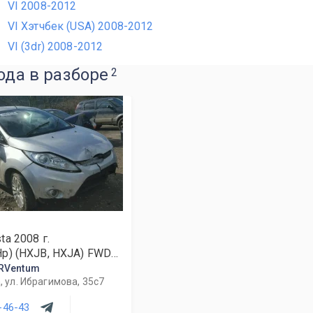
VI 2008-2012
VI Хэтчбек (USA) 2008-2012
VI (3dr) 2008-2012
ода в разборе
2
sta
2008
г.
Hp) (HXJB, HXJA) FWD
RVentum
 ул. Ибрагимова, 35с7
-46-43