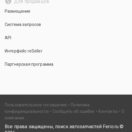
Для продавцов
Размещение
Система запросов
API
Интерфейс reSeller
Партнерская программа
Пользовательское соглашение
Политика
конфиденциальности
Сообщить об ошибке
Контакты
О
компании
Все права защищены, поиск автозапчастей Ferio.ru ©