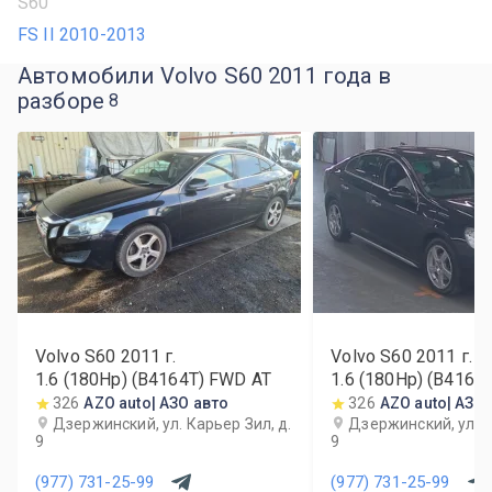
S60
FS II 2010-2013
Автомобили Volvo S60 2011 года в
разборе
8
Volvo S60
2011
г.
Volvo S60
2011
г.
1.6 (180Hp) (B4164T) FWD AT
1.6 (180Hp) (B4164
326
AZO auto| АЗО авто
326
AZO auto| АЗО
Дзержинский, ул. Карьер Зил, д.
Дзержинский, ул. К
9
9
(977) 731-25-99
(977) 731-25-99