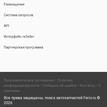
Размещение
Система запросов
API
Интерфейс reSeller
Партнерская программа
Пользовательское соглашение
Политика
конфиденциальности
Сообщить об ошибке
Контакты
О
компании
Все права защищены, поиск автозапчастей Ferio.ru ©
2026