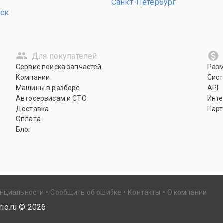
Санкт-Петербург
нск
Для покупателей
Сервис поиска запчастей
Раз
Компании
Сист
Машины в разборе
API
Автосервисам и СТО
Инте
Доставка
Парт
Оплата
Блог
енциальности
Сообщить об ошибке
Контакты
О компании
io.ru ©
2026