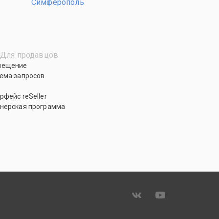
Симферополь
Для продавцов
мещение
ема запросов
рфейс reSeller
нерская программа