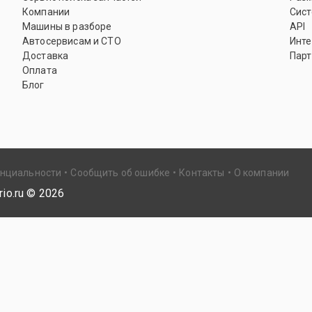
Компании
Сист
Машины в разборе
API
Автосервисам и СТО
Инте
Доставка
Парт
Оплата
Блог
енциальности
Сообщить об ошибке
Контакты
О компании
io.ru ©
2026