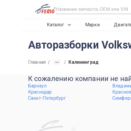
R
Каталог
Марки
Двигат
Авторазборки Volksw
Главная
/
/
Калининград
К сожалению компании не найд
Барнаул
Владим
Краснодар
Красноя
Санкт-Петербург
Симфер
R