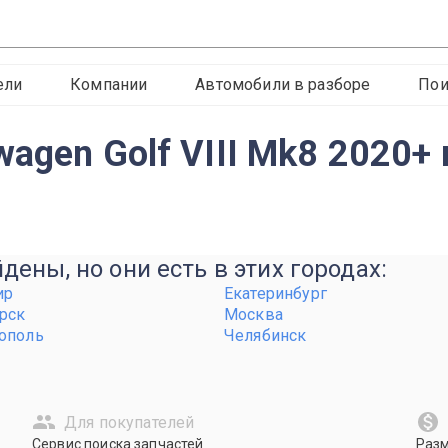
ели
Компании
Автомобили в разборе
Пои
agen Golf VIII Mk8 2020+
ены, но они есть в этих городах:
ир
Екатеринбург
рск
Москва
ополь
Челябинск
Для покупателей
Сервис поиска запчастей
Раз