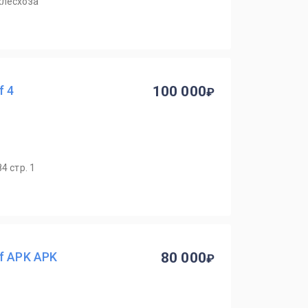
хлесхоза
f 4
100 000
4 стр. 1
f APK APK
80 000