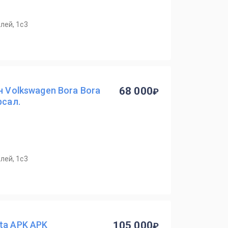
лей, 1с3
н Volkswagen Bora Bora
68 000
рсал.
лей, 1с3
ta APK APK
105 000