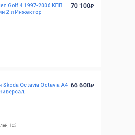
en Golf 4 1997-2006 КПП
70 100
ин 2 л Инжектор
н Skoda Octavia Octavia A4
66 600
Универсал.
лей, 1с3