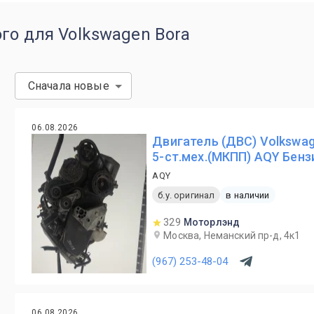
го для Volkswagen Bora
Сначала новые
06.08.2026
Двигатель (ДВС) Volkswag
5-ст.мех.(МКПП) AQY Бенз
AQY
б.у. оригинал
в наличии
329
Моторлэнд
Москва, Неманский пр-д, 4к1
(967) 253-48-04
06.08.2026