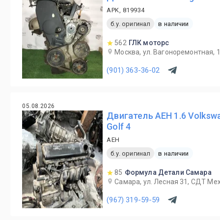
APK, 819934
б.у. оригинал
в наличии
562
ГЛК моторс
Москва, ул. Вагоноремонтная, 
(901) 363-36-02
05.08.2026
Двигатель AEH 1.6 Volks
Golf 4
AEH
б.у. оригинал
в наличии
85
Формула Детали Самара
Самара, ул. Лесная 31, СДТ Ме
(967) 319-59-59