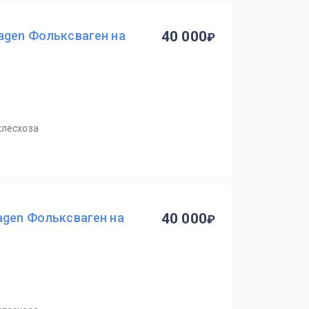
agen Фольксваген на
40 000
хлесхоза
agen Фольксваген на
40 000