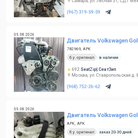
Самара, ул. Лесная 31, СДТ Ме
(967) 319-59-59
05.08.2026
Двигатель Volkswagen Gol
782969, APK
б.у. оригинал
в наличии
692
SeatZip| СеатЗип
Москва, ул. Ставропольская д. 8
(968) 752-26-62
05.08.2026
Двигатель Volkswagen Gol
APK, APK
б.у. оригинал
заказ 20-30 дней