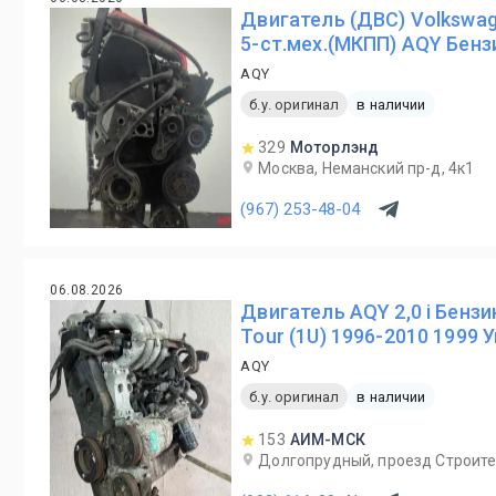
Двигатель (ДВС) Volkswag
5-ст.мех.(МКПП) AQY Бенз
AQY
б.у. оригинал
в наличии
329
Моторлэнд
Москва, Неманский пр-д, 4к1
(967) 253-48-04
06.08.2026
Двигатель AQY 2,0 i Бензи
Tour (1U) 1996-2010 1999 
AQY
б.у. оригинал
в наличии
153
АИМ-МСК
Долгопрудный, проезд Строите