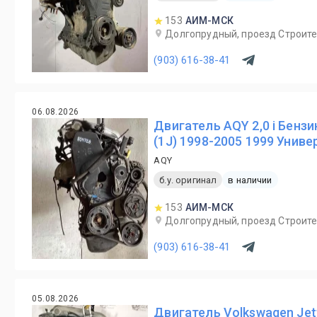
153
АИМ-МСК
Долгопрудный, проезд Строите
(903) 616-38-41
06.08.2026
Двигатель AQY 2,0 i Бензи
(1J) 1998-2005 1999 Униве
AQY
б.у. оригинал
в наличии
153
АИМ-МСК
Долгопрудный, проезд Строите
(903) 616-38-41
05.08.2026
Двигатель Volkswagen Jet