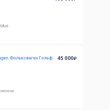
10Ас6
wagen Фольксваген Гольф
45 000
хлесхоза