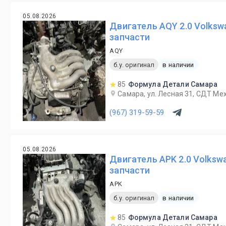
05.08.2026
Двигатель AQY 2.0 Volksw
запчасти
AQY
б.у. оригинал
в наличии
85
Формула Детали Самара
Самара, ул. Лесная 31, СДТ Ме
(967) 319-59-59
05.08.2026
Двигатель APK 2.0 Volksw
запчасти
APK
б.у. оригинал
в наличии
85
Формула Детали Самара