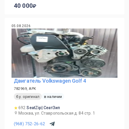
40 000
05.08.2026
Двигатель Volkswagen Golf 4
782969, APK
б.у. оригинал
в наличии
692
SeatZip| СеатЗип
Москва, ул. Ставропольская д. 84 стр. 1
(968) 752-26-62