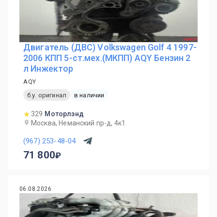
Двигатель (ДВС) Volkswagen Golf 4 1997-
2006 КПП 5-ст.мех.(МКПП) AQY Бензин 2
л Инжектор
AQY
б.у. оригинал
в наличии
329
Моторлэнд
Москва, Неманский пр-д, 4к1
(967) 253-48-04
71 800
06.08.2026