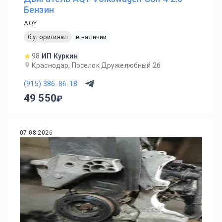
Бензин
AQY
б.у. оригинал
в наличии
98
ИП Куркин
Краснодар, Поселок Дружелюбный 2б
(915) 386-86-18
49 550
07.08.2026