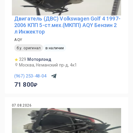
Двигатель (ДВС) Volkswagen Golf 4 1997-
2006 КПП 5-ст.мех.(МКПП) AQY Бензин 2
л Инжектор
AQY
б.у. оригинал
в наличии
329
Моторлэнд
Москва, Неманский пр-д, 4к1
(967) 253-48-04
71 800
07.08.2026