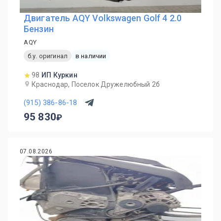
Двигатель AQY Volkswagen Golf 4 2.0
Бензин
AQY
б.у. оригинал
в наличии
98
ИП Куркин
Краснодар, Поселок Дружелюбный 2б
(915) 386-86-18
95 830
07.08.2026