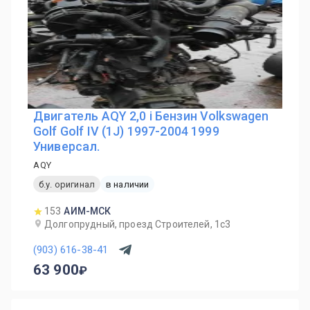
Двигатель AQY 2,0 i Бензин Volkswagen
Golf Golf IV (1J) 1997-2004 1999
Универсал.
AQY
б.у. оригинал
в наличии
153
АИМ-МСК
Долгопрудный, проезд Строителей, 1с3
(903) 616-38-41
63 900