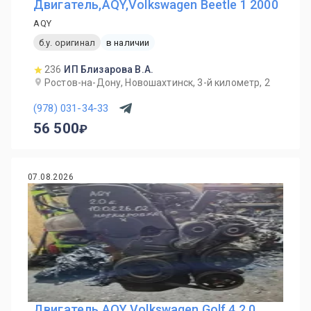
Двигатель,AQY,Volkswagen Beetle 1 2000
AQY
б.у. оригинал
в наличии
236
ИП Близарова В.А.
Ростов-на-Дону, Новошахтинск, 3-й километр, 2
(978) 031-34-33
56 500
07.08.2026
Двигатель AQY Volkswagen Golf 4 2.0