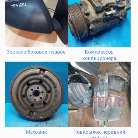
Зеркало боковое правое
Компрессор
кондиционера
Маховик
Подкрылок передний