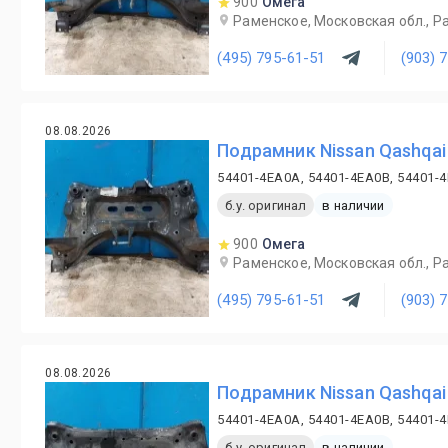
900
Омега
Раменское, Московская обл., Ра
(495) 795-61-51
(903) 
08.08.2026
Подрамник Nissan Qashqai
54401-4EA0A, 54401-4EA0B, 54401-
б.у. оригинал
в наличии
900
Омега
Раменское, Московская обл., Ра
(495) 795-61-51
(903) 
08.08.2026
Подрамник Nissan Qashqai
54401-4EA0A, 54401-4EA0B, 54401-
б.у. оригинал
в наличии