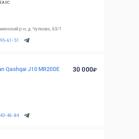
4EA0C
менский р-н, д. Чулково, 63/1
795-61-51
n Qashqai J10 MR20DE
30 000
843-46-84