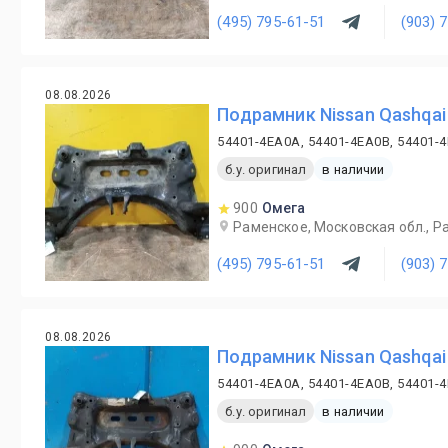
(495) 795-61-51
(903) 
08.08.2026
Подрамник Nissan Qashqai
54401-4EA0A, 54401-4EA0B, 54401-
б.у. оригинал
в наличии
900
Омега
Раменское, Московская обл., Ра
(495) 795-61-51
(903) 
08.08.2026
Подрамник Nissan Qashqai
54401-4EA0A, 54401-4EA0B, 54401-
б.у. оригинал
в наличии