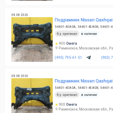
08.08.2026
Подрамник Nissan Qashqai
54401-4EA0A, 54401-4EA0B, 54401-
б.у. оригинал
в наличии
900
Омега
Раменское, Московская обл., Ра
(495) 795-61-51
(903) 
08.08.2026
Подрамник Nissan Qashqai
54401-4EA0A, 54401-4EA0B, 54401-
б.у. оригинал
в наличии
900
Омега
Раменское, Московская обл., Ра