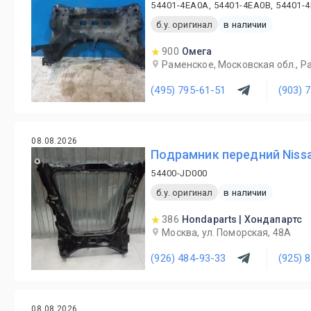
54401-4EA0A, 54401-4EA0B, 54401-
б.у. оригинал
в наличии
900
Омега
Раменское, Московская обл., Ра
(495) 795-61-51
(903) 
08.08.2026
Подрамник передний Nissa
54400-JD000
б.у. оригинал
в наличии
386
Hondaparts | Хондапартс
Москва, ул. Поморская, 48А
(926) 484-93-33
(925) 
08.08.2026