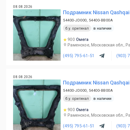
08.08.2026
Подрамник Nissan Qashqai
54400-JD000, 54400-BB00A
б.у. оригинал
в наличии
900
Омега
Раменское, Московская обл., Ра
(495) 795-61-51
(903) 
08.08.2026
Подрамник Nissan Qashqai
54400-JD000, 54400-BB00A
б.у. оригинал
в наличии
900
Омега
Раменское, Московская обл., Ра
(495) 795-61-51
(903) 