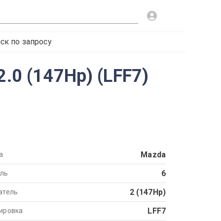
ск по запросу
.0 (147Hp) (LFF7)
Mazda
а
6
ль
2 (147Hp)
атель
LFF7
ировка