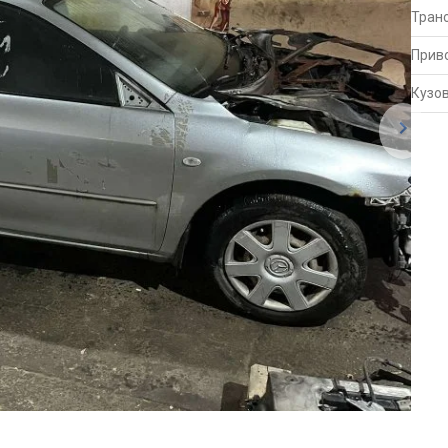
Тран
Прив
Кузо