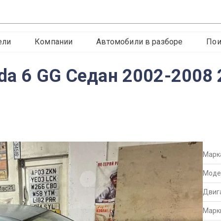
ели
Компании
Автомобили в разборе
Пои
da 6 GG Седан 2002-2008 2
Марк
Моде
Двиг
Марк