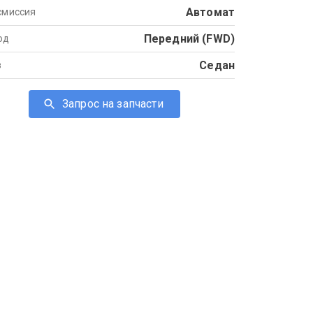
Автомат
смиссия
Передний (FWD)
од
Седан
в
Запрос на запчасти