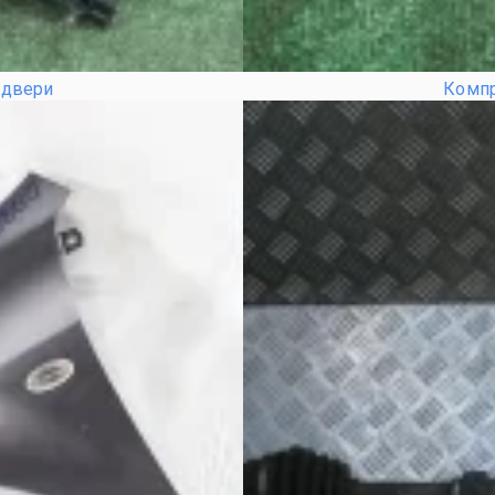
 двери
Компр