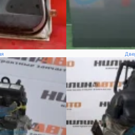
ая
Две