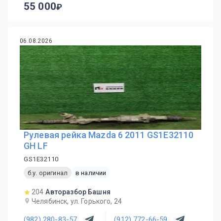
55 000
06.08.2026
Рулевая рейка Mazda 6 2011 GS1E32110
GH LF
GS1E32110
б.у. оригинал
в наличии
204
Авторазбор Башня
Челябинск, ул. Горького, 24
(982) 280-83-57
(912) 772-66-59