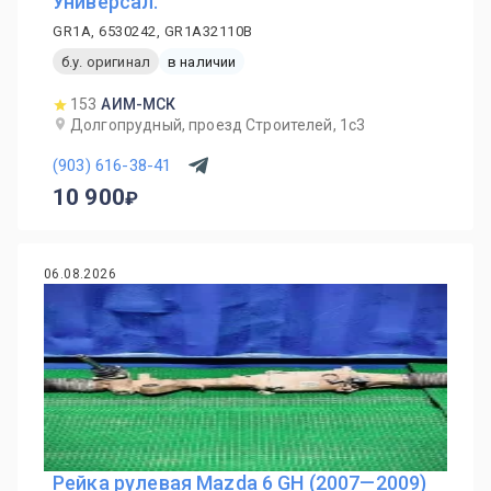
Универсал.
GR1A, 6530242, GR1A32110B
б.у. оригинал
в наличии
153
АИМ-МСК
Долгопрудный, проезд Строителей, 1с3
(903) 616-38-41
10 900
06.08.2026
Рейка рулевая Mazda 6 GH (2007—2009)