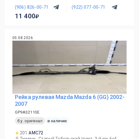
(906) 826-00-71
(922) 077-00-71
11 400
05.08.2026
Рейка рулевая Mazda Mazda 6 (GG) 2002-
2007
GP9A32110E
б.у. оригинал
в наличии
201
AMC72
Тюмень, Старый Тобольский тракт, 3-й км, 6с4