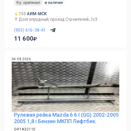
б.у. оригинал
в наличии
153
АИМ-МСК
Долгопрудный, проезд Строителей, 1с3
(903) 616-38-41
11 600
06.08.2026
Рулевая рейка Mazda 6 6 I (GG) 2002-2005
2005 1,8 i Бензин МКПП Лифтбек.
GR1A32110