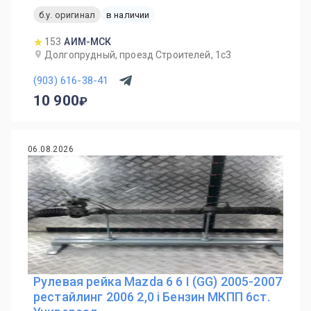
б.у. оригинал
в наличии
153
АИМ-МСК
Долгопрудный, проезд Строителей, 1с3
(903) 616-38-41
10 900
06.08.2026
Рулевая рейка Mazda 6 6 I (GG) 2005-2007
рестайлинг 2006 2,0 i Бензин МКПП 6ст.