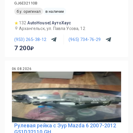
GJ6E32110B
б.у. оригинал
в наличии
132
AutoHouse| АутоХаус
Архангельск, ул. Павла Усова, 12
(953) 265-38-12
(965) 734-76-29
7 200
06.08.2026
Рулевая рейка с Эур Mazda 6 2007-2012
GS1D32110 GH