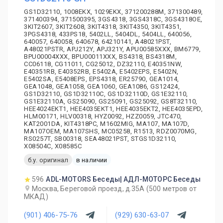
GS1D32110, 1008EKX, 1029EKX, 371200288M, 371300489,
371400394, 371500395, 3GS4318, 3GS4318C, 3GS4318OE,
3KIT2607, 3KIT2608, 3KIT4318, 3KIT4350, 3KIT4351,
3PGS4318, 433PS18, 5402LL, 5404DL, 5404LL, 640056,
640057, 640058, 640678, 64210141, A48021PST,
A48021PSTR, APJ212Y, APJ321Y, APU00585XXX, BM6779,
BPU00004XXX, BPU00011XXX, BS4318, BS4318M,
CC06118, CG11011, CG25012, DZ32110, E40351NW,
E40351RB, E40352RB, E5402A, E5402EPS, E5402N,
E5402SA, E5408EPS, EPS4318, ER25790, GEA1014,
GEA1048, GEA1058, GEA1060, GEA1086, GS12424,
GS1D32110, GS1D32110C, GS1D32110D, GS1E32110,
GS1E32110A, GS25090, GS25091, GS25092, GS8T32110,
HEE4024EKT1, HEE4035EKT1, HEE4035EKT2, HEE4035EPD,
HLM00171, HLV00318, HYZ0092, HZZ0059, JTC470,
KAT2001DA, KIT4318PC, M1602MIG, MA107, MA107D,
MA107OEM, MA107SHS, MC05258, R1513, RDZ0070MG,
RS0257T, SB00318, SEA48021PST, STGS1D32110,
X08504C, X08585C
б.у. оригинал
в наличии
596
ADL-MOTORS Беседы| АДЛ-МОТОРС Беседы
Москва, Береговой проезд, д.35А (500 метров от
МКАД)
(901) 406-75-76
(929) 630-63-07