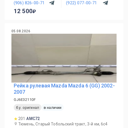
(906) 826-00-71
(922) 077-00-71
12 500
05.08.2026
Рейка рулевая Mazda Mazda 6 (GG) 2002-
2007
GJ6E32110F
б.у. оригинал
в наличии
201
AMC72
Тюмень, Старый Тобольский тракт, 3-й км, 6с4