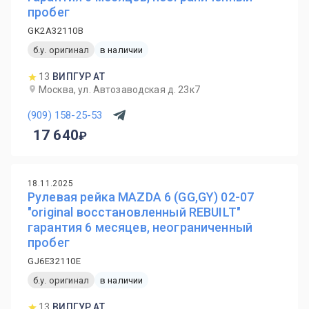
пробег
GK2A32110B
б.у. оригинал
в наличии
13
ВИПГУР АТ
Москва, ул. Автозаводская д. 23к7
(909) 158-25-53
17 640
18.11.2025
Рулевая рейка MAZDA 6 (GG,GY) 02-07
"original восстановленный REBUILT"
гарантия 6 месяцев, неограниченный
пробег
GJ6E32110E
б.у. оригинал
в наличии
13
ВИПГУР АТ