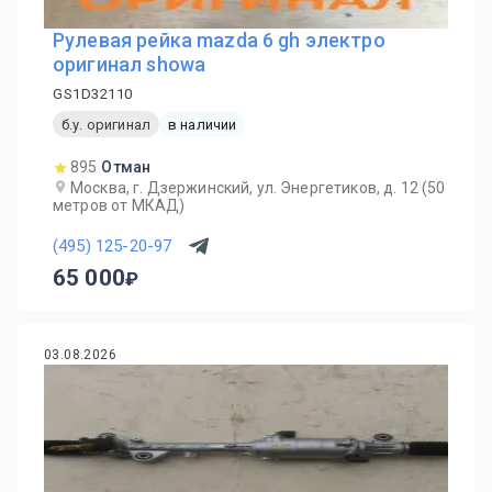
Рулевая рейка mazda 6 gh электро
оригинал showa
GS1D32110
б.у. оригинал
в наличии
895
Отман
Москва, г. Дзержинский, ул. Энергетиков, д. 12 (50
метров от МКАД)
(495) 125-20-97
65 000
03.08.2026