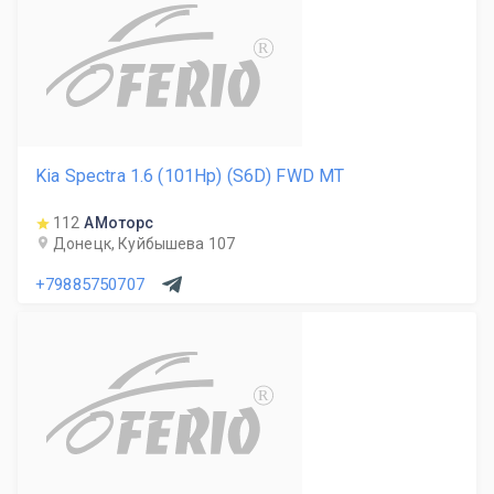
R
Kia Spectra 1.6 (101Hp) (S6D) FWD MT
112
АМоторс
Донецк, Куйбышева 107
+79885750707
R