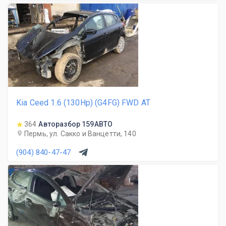
Kia Ceed 1.6 (130Hp) (G4FG) FWD AT
364
Авторазбор 159АВТО
Пермь, ул. Сакко и Ванцетти, 140
(904) 840-47-47