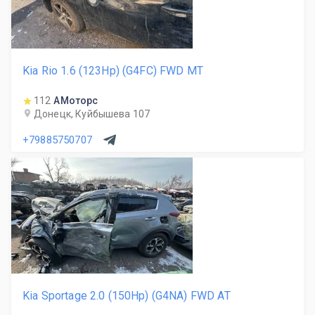
Kia Rio 1.6 (123Hp) (G4FC) FWD MT
112
АМоторс
Донецк, Куйбышева 107
+79885750707
Kia Sportage 2.0 (150Hp) (G4NA) FWD AT