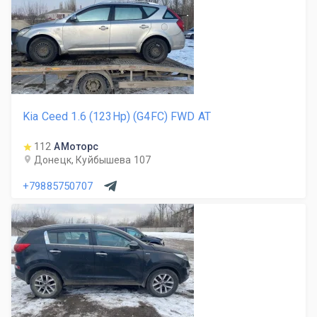
Kia Ceed 1.6 (123Hp) (G4FC) FWD AT
112
АМоторс
Донецк, Куйбышева 107
+79885750707