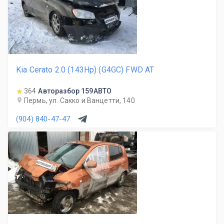
Kia Cerato 2.0 (143Hp) (G4GC) FWD AT
364
Авторазбор 159АВТО
Пермь, ул. Сакко и Ванцетти, 140
(904) 840-47-47