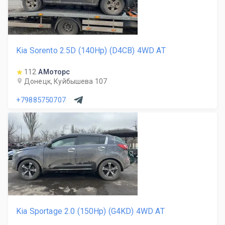
Kia Sorento 2.5D (140Hp) (D4CB) 4WD AT
112
АМоторс
Донецк, Куйбышева 107
+79885750707
Kia Sportage 2.0 (150Hp) (G4KD) 4WD AT