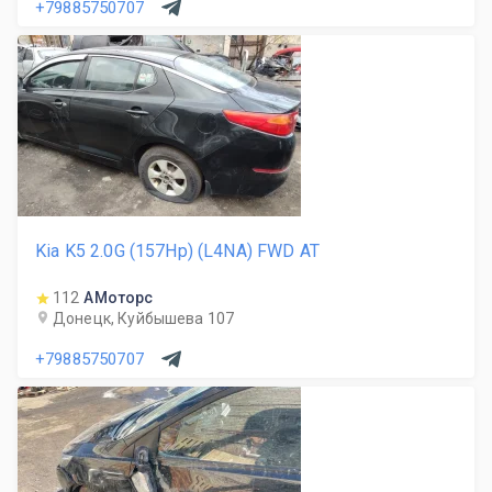
+79885750707
Kia K5 2.0G (157Hp) (L4NA) FWD AT
112
АМоторс
Донецк, Куйбышева 107
+79885750707