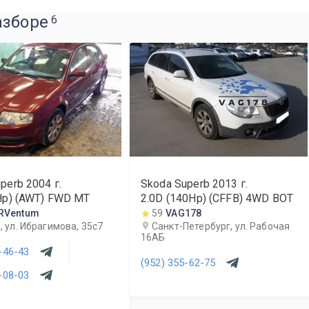
азборе
6
uperb
2004
г.
Skoda Superb
2013
г.
Hp) (AWT) FWD MT
2.0D (140Hp) (CFFB) 4WD BOT
RVentum
59
VAG178
 ул. Ибрагимова, 35с7
Санкт-Петербург, ул. Рабочая
16АБ
-46-43
(952) 355-62-75
-08-03