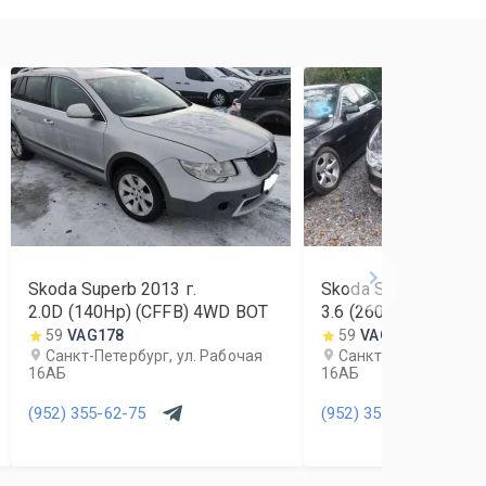
Skoda Superb
2013
г.
Skoda Superb
2009
г
2.0D (140Hp) (CFFB) 4WD BOT
3.6 (260Hp) (CDVA) 
59
VAG178
59
VAG178
Санкт-Петербург, ул. Рабочая
Санкт-Петербург, ул
16АБ
16АБ
(952) 355-62-75
(952) 355-62-75