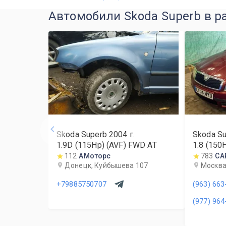
Автомобили Skoda Superb в р
Skoda Superb
2004
г.
Skoda S
1.9D (115Hp) (AVF) FWD AT
1.8 (150
112
АМоторс
783
CA
Донецк, Куйбышева 107
Москва,
+79885750707
(963) 663
(977) 964