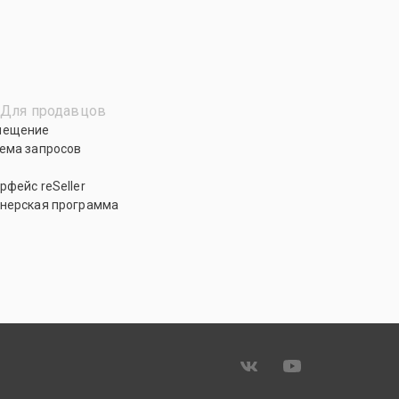
Для продавцов
мещение
ема запросов
рфейс reSeller
нерская программа