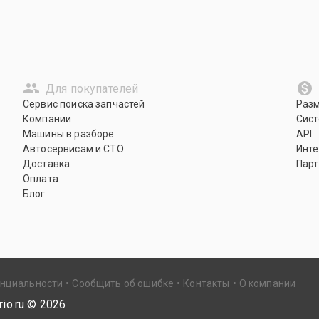
Для покупателей
Сервис поиска запчастей
Раз
Компании
Сист
Машины в разборе
API
Автосервисам и СТО
Инте
Доставка
Парт
Оплата
Блог
енциальности
Сообщить об ошибке
Контакты
О компании
io.ru ©
2026