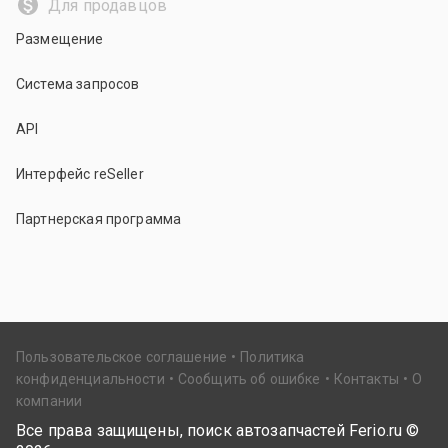
Для продавцов
Размещение
Система запросов
API
Интерфейс reSeller
Партнерская программа
Пользовательское соглашение
Политика
конфиденциальности
Сообщить об ошибке
Контакты
О
компании
Все права защищены, поиск автозапчастей Ferio.ru ©