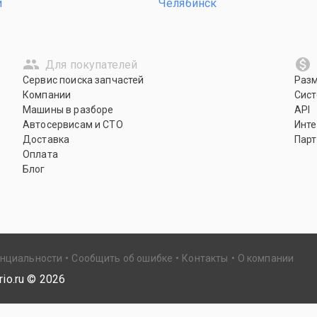
и
Челябинск
Для покупателей
Сервис поиска запчастей
Раз
Компании
Сист
Машины в разборе
API
Автосервисам и СТО
Инте
Доставка
Парт
Оплата
Блог
енциальности
Сообщить об ошибке
Контакты
О компании
io.ru ©
2026