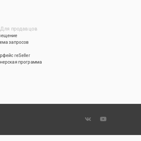
Для продавцов
мещение
ема запросов
рфейс reSeller
нерская программа