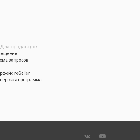
Для продавцов
мещение
ема запросов
рфейс reSeller
нерская программа