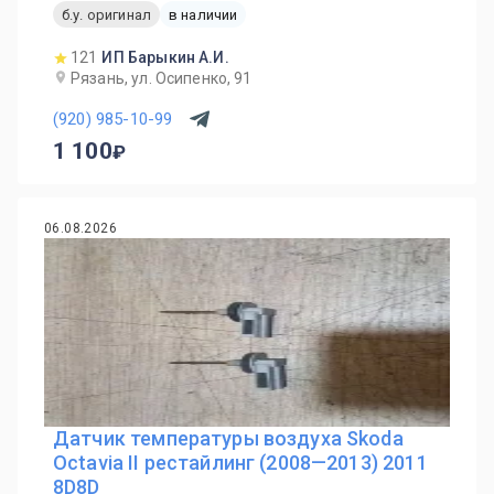
б.у. оригинал
в наличии
121
ИП Барыкин А.И.
Рязань, ул. Осипенко, 91
(920) 985-10-99
1 100
06.08.2026
Датчик температуры воздуха Skoda
Octavia II рестайлинг (2008—2013) 2011
8D8D