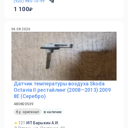
(920) 985-10-99
1 100
06.08.2026
Датчик температуры воздуха Skoda
Octavia II рестайлинг (2008—2013) 2009
8E (Серебро)
4B0820539
б.у. оригинал
в наличии
121
ИП Барыкин А.И.