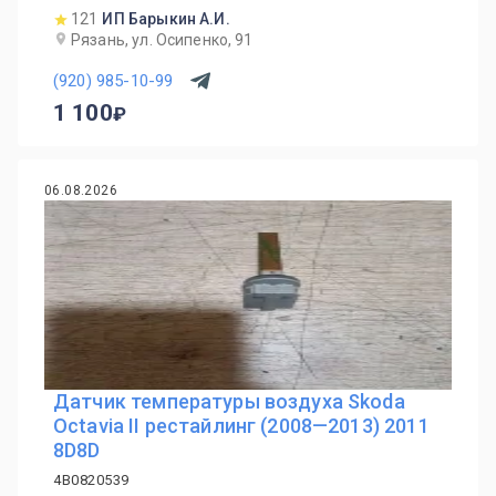
121
ИП Барыкин А.И.
Рязань, ул. Осипенко, 91
(920) 985-10-99
1 100
06.08.2026
Датчик температуры воздуха Skoda
Octavia II рестайлинг (2008—2013) 2011
8D8D
4B0820539