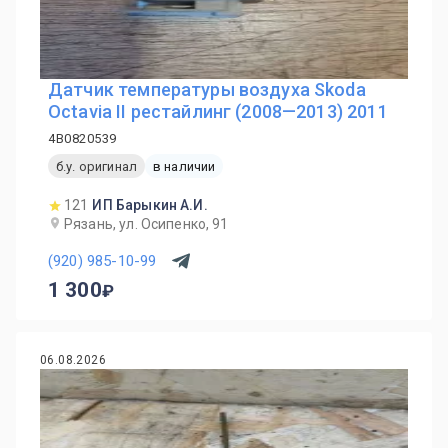
Датчик температуры воздуха Skoda
Octavia II рестайлинг (2008—2013) 2011
4B0820539
б.у. оригинал
в наличии
121
ИП Барыкин А.И.
Рязань, ул. Осипенко, 91
(920) 985-10-99
1 300
06.08.2026