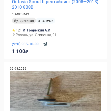
Octavia Scout II рестайлинг (2008—2013)
2010 8B8B
4B0820539
б.у. оригинал
в наличии
121
ИП Барыкин А.И.
Рязань, ул. Осипенко, 91
(920) 985-10-99
1 100
06.08.2026