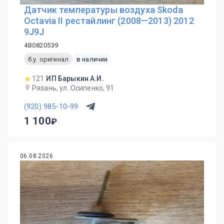
Датчик температуры воздуха Skoda
Octavia II рестайлинг (2008—2013) 2012
9J9J
4B0820539
б.у. оригинал
в наличии
121
ИП Барыкин А.И.
Рязань, ул. Осипенко, 91
(920) 985-10-99
1 100
06.08.2026