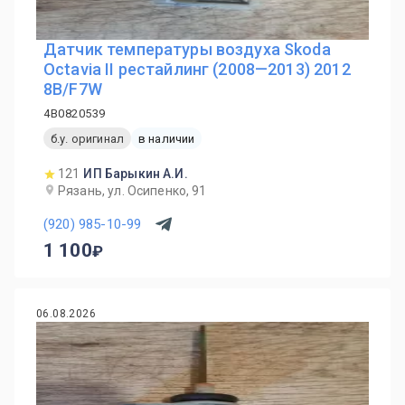
Датчик температуры воздуха Skoda
Octavia II рестайлинг (2008—2013) 2012
8B/F7W
4B0820539
б.у. оригинал
в наличии
121
ИП Барыкин А.И.
Рязань, ул. Осипенко, 91
(920) 985-10-99
1 100
06.08.2026