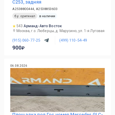
C253, задняя
A2538800444, A2538853603
б.у. оригинал
в наличии
543
Арманд-Авто Восток
Москва, г.о. Люберцы, д. Марусино, ул. 1-я Луговая
(915) 060-77-25
(499) 110-54-49
900
06.08.2026
Площадка под Гос номер Mercedes GLC-