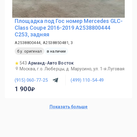
Площадка под Гос номер Mercedes GLC-
Class Coupe 2016-2019 A2538800444
C253, задняя
A2538800444, A2538850481, 3
б.у. оригинал
в наличии
543
Арманд-Авто Восток
Москва, г.о. Люберцы, д. Марусино, ул. 1-я Луговая
(915) 060-77-25
(499) 110-54-49
1 900
Показать больше