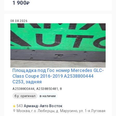
1 900
08.08.2026
Площадка под Гос номер Mercedes GLC-
Class Coupe 2016-2019 A2538800444
C253, задняя
A2538800444, A2538850481, 8
б.у. оригинал
в наличии
543
Арманд-Авто Восток
Москва, г.о. Люберцы, д. Марусино, ул. 1-я Луговая