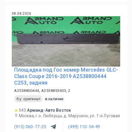
08.08.2026
Площадка под Гос номер Mercedes GLC-
Class Coupe 2016-2019 A2538800444
C253, задняя
A2538800444, A2538853603, 2
б.у. оригинал
в наличии
543
Арманд-Авто Восток
Москва, г.о. Люберцы, д. Марусино, ул. 1-я Луговая
(915) 060-77-25
(499) 110-54-49