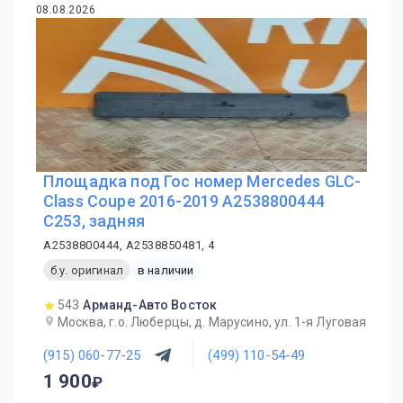
08.08.2026
Площадка под Гос номер Mercedes GLC-
Class Coupe 2016-2019 A2538800444
C253, задняя
A2538800444, A2538850481, 4
б.у. оригинал
в наличии
543
Арманд-Авто Восток
Москва, г.о. Люберцы, д. Марусино, ул. 1-я Луговая
(915) 060-77-25
(499) 110-54-49
1 900