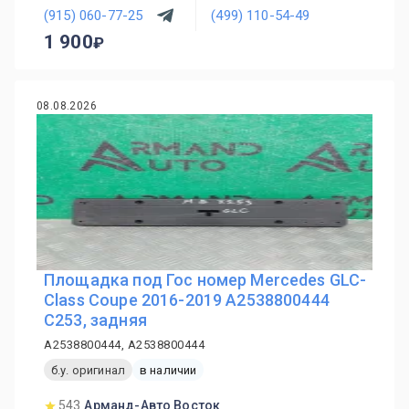
(915) 060-77-25
(499) 110-54-49
1 900
08.08.2026
Площадка под Гос номер Mercedes GLC-
Class Coupe 2016-2019 A2538800444
C253, задняя
A2538800444, A2538800444
б.у. оригинал
в наличии
543
Арманд-Авто Восток