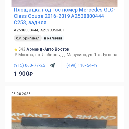
Площадка под Гос номер Mercedes GLC-
Class Coupe 2016-2019 A2538800444
C253, задняя
A2538800444, A2538850481
б.у. оригинал
в наличии
543
Арманд-Авто Восток
Москва, г.о. Люберцы, д. Марусино, ул. 1-я Луговая
(915) 060-77-25
(499) 110-54-49
1 900
06.08.2026