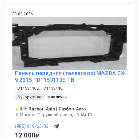
03.08.2026
Панель передняя (телевизор) MAZDA CX-
9 2015 TD1153110E TB
TD1153110E, TD1153110
б.у. оригинал
в наличии
485
Razbor-Auto | Разбор-Ауто
Москва, Окружной проезд, 10Ас10
(985) 919-63-33
12 000