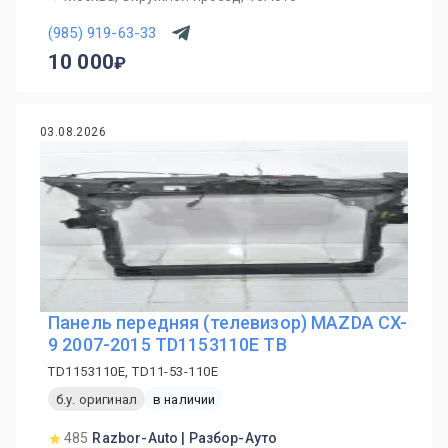
(985) 919-63-33
10 000
03.08.2026
Панель передняя (телевизор) MAZDA CX-
9 2007-2015 TD1153110E TB
TD1153110E, TD11-53-110E
б.у. оригинал
в наличии
485
Razbor-Auto | Разбор-Ауто