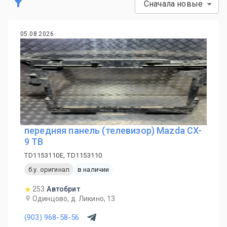
Сначала новые
05.08.2026
передняя панель (телевизор) Mazda CX-
9 TB
TD1153110E, TD1153110
б.у. оригинал
в наличии
253
Автобрит
Одинцово, д. Ликино, 13
(903) 968-58-56