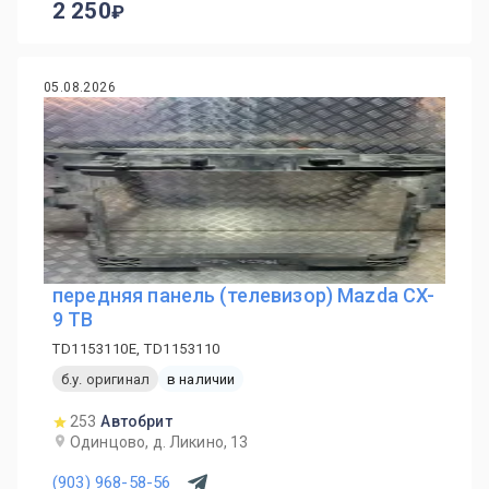
2 250
05.08.2026
передняя панель (телевизор) Mazda CX-
9 TB
TD1153110E, TD1153110
б.у. оригинал
в наличии
253
Автобрит
Одинцово, д. Ликино, 13
(903) 968-58-56