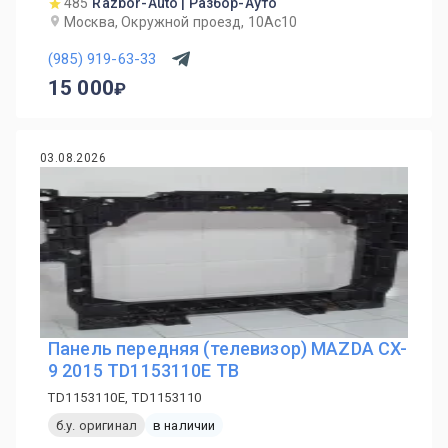
485
Razbor-Auto | Разбор-Ауто
Москва, Окружной проезд, 10Ас10
(985) 919-63-33
15 000
03.08.2026
Панель передняя (телевизор) MAZDA CX-
9 2015 TD1153110E TB
TD1153110E, TD1153110
б.у. оригинал
в наличии