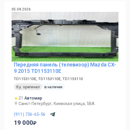
05.08.2026
Передняя панель (телевизор) Mazda CX-
9 2015 TD1153110E
TD1153110E, TD1153110E, TD1153110
б.у. оригинал
в наличии
21
Автомир
Санкт-Петербург, Киевская улица, 5ВА
(911) 736-65-56
19 000