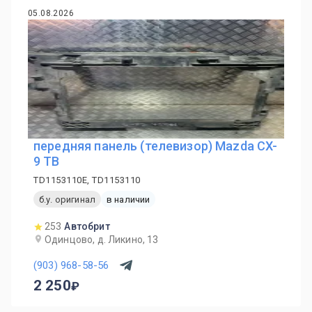
05.08.2026
передняя панель (телевизор) Mazda CX-
9 TB
TD1153110E, TD1153110
б.у. оригинал
в наличии
253
Автобрит
Одинцово, д. Ликино, 13
(903) 968-58-56
2 250