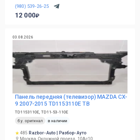
(980) 539-26-25
12 000
03.08.2026
Панель передняя (телевизор) MAZDA CX-
9 2007-2015 TD1153110E TB
TD1153110E, TD11-53-110E
б.у. оригинал
в наличии
485
Razbor-Auto | Разбор-Ауто
Москва, Окружной проезд, 10Ас10