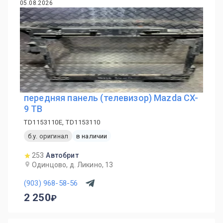
05.08.2026
передняя панель (телевизор) Mazda CX-
9 TB
TD1153110E, TD1153110
б.у. оригинал
в наличии
253
Автобрит
Одинцово, д. Ликино, 13
(903) 968-58-56
2 250