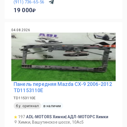
(911) 736-65-56
19 000
04.08.2026
Панель передняя Mazda CX-9 2006-2012
TD1153110E
TD1153110E
б.у. оригинал
в наличии
197
ADL-MOTORS Химки| АДЛ-МОТОРС Химки
Химки, Вашутинское шоссе, 10Ас5