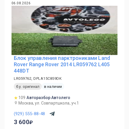
06.08.2026
Блок управления парктрониками Land
Rover Range Rover 2014 LR059762 L405
448DT
LR059762, DPLA15C859DK
б.у. оригинал
в наличии
109
Авторазбор Автолего
Москва, ул. Совпартшкола, уч.1
(929) 555-88-48
3 600