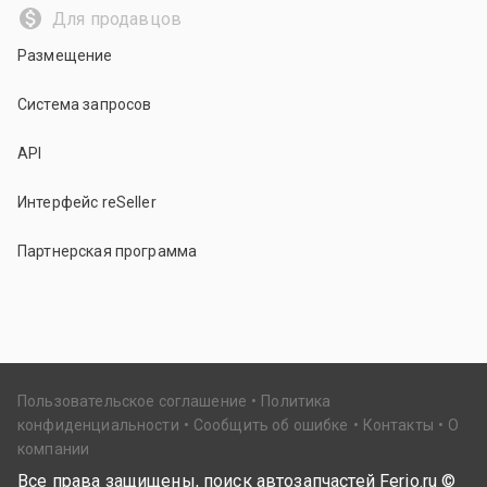
Для продавцов
Размещение
Система запросов
API
Интерфейс reSeller
Партнерская программа
Пользовательское соглашение
Политика
конфиденциальности
Сообщить об ошибке
Контакты
О
компании
Все права защищены, поиск автозапчастей Ferio.ru ©