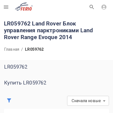
R
LR059762 Land Rover Блок
управления парктрониками Land
Rover Range Evoque 2014
Главная
/
LR059762
LR059762
Купить LR059762
Сначала новые