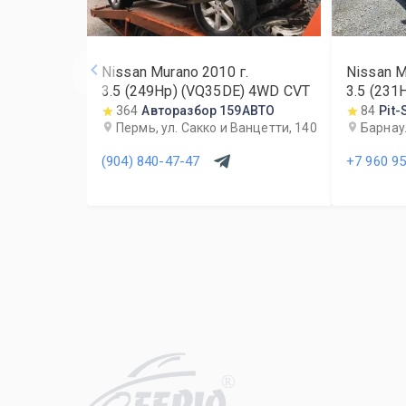
Nissan Murano
2010
г.
Nissan M
3.5 (249Hp) (VQ35DE) 4WD CVT
3.5 (231
364
Авторазбор 159АВТО
84
Pit-
Пермь, ул. Сакко и Ванцетти, 140
Барнаул
(904) 840-47-47
+7 960 9
R