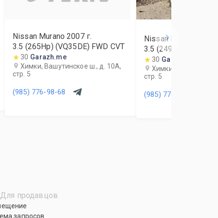
Nissan Murano
2007
г.
Nissan Murano
2013
3.5 (265Hp) (VQ35DE) FWD CVT
3.5 (249Hp) (VQ35D
30
Garazh.me
30
Garazh.me
Химки, Вашутинское ш., д. 10А,
Химки, Вашутинское 
стр. 5
стр. 5
(985) 776-98-68
(985) 776-98-68
Для продавцов
мещение
ема запросов