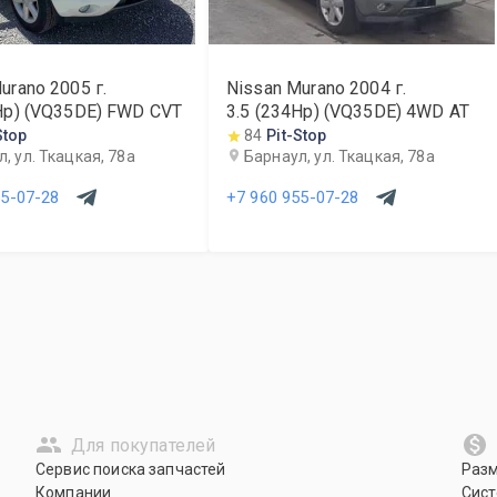
urano
2005
г.
Nissan Murano
2004
г.
Hp) (VQ35DE) FWD CVT
3.5 (234Hp) (VQ35DE) 4WD AT
Stop
84
Pit-Stop
, ул. Ткацкая, 78а
Барнаул, ул. Ткацкая, 78а
55-07-28
+7 960 955-07-28
Для покупателей
Сервис поиска запчастей
Раз
Компании
Сист