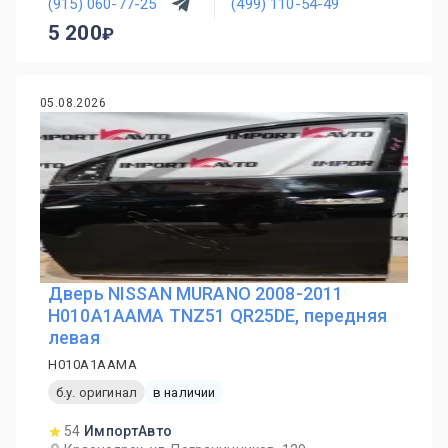
(915) 060-77-25
(499) 110-54-49
5 200
05.08.2026
Дверь NISSAN MURANO 2008-2011
H010A1AAMA TNZ51 QR25DE, передняя
левая
H010A1AAMA
б.у. оригинал
в наличии
54
ИмпортАвто