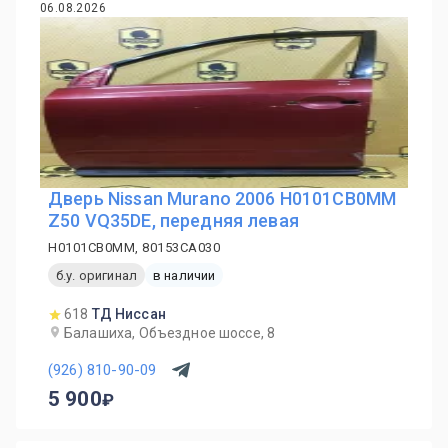
06.08.2026
Дверь Nissan Murano 2006 H0101CB0MM
Z50 VQ35DE, передняя левая
H0101CB0MM, 80153CA030
б.у. оригинал
в наличии
618
ТД Ниссан
Балашиха, Объездное шоссе, 8
(926) 810-90-09
5 900