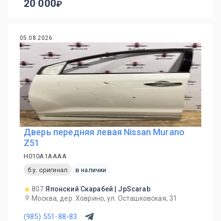
20 000
05.08.2026
Дверь передняя левая Nissan Murano
Z51
H010A1AAAA
б.у. оригинал
в наличии
807
Японский Скарабей | JpScarab
Москва, дер. Ховрино, ул. Осташковская, 31
(985) 551-88-83