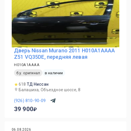
Дверь Nissan Murano 2011 H010A1AAAA
Z51 VQ35DE, передняя левая
H010A1AAAA
б.у. оригинал
в наличии
618
ТД Ниссан
Балашиха, Объездное шоссе, 8
(926) 810-90-09
39 900
06.08.2026