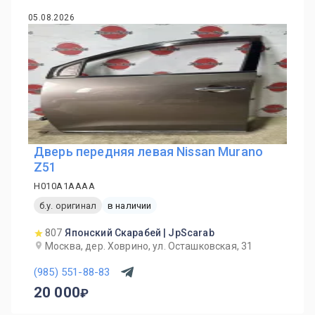
05.08.2026
Дверь передняя левая Nissan Murano
Z51
H010A1AAAA
б.у. оригинал
в наличии
807
Японский Скарабей | JpScarab
Москва, дер. Ховрино, ул. Осташковская, 31
(985) 551-88-83
20 000