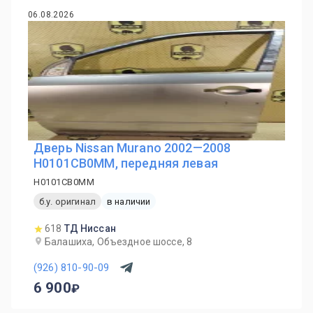
06.08.2026
Дверь Nissan Murano 2002—2008
H0101CB0MM, передняя левая
H0101CB0MM
б.у. оригинал
в наличии
618
ТД Ниссан
Балашиха, Объездное шоссе, 8
(926) 810-90-09
6 900