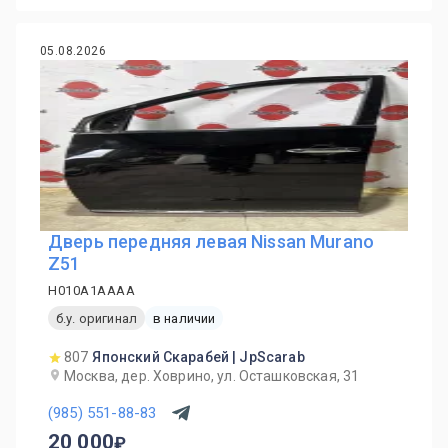
05.08.2026
Дверь передняя левая Nissan Murano
Z51
H010A1AAAA
б.у. оригинал
в наличии
807
Японский Скарабей | JpScarab
Москва, дер. Ховрино, ул. Осташковская, 31
(985) 551-88-83
20 000