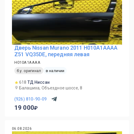
Дверь Nissan Murano 2011 H010A1AAAA
Z51 VQ35DE, передняя левая
H010A1AAAA
б.у. оригинал
в наличии
618
ТД Ниссан
Балашиха, Объездное шоссе, 8
(926) 810-90-09
19 000
06.08.2026