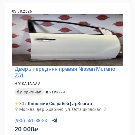
05.08.2026
Дверь передняя правая Nissan Murano
Z51
H010A1AAAA
б.у. оригинал
в наличии
807
Японский Скарабей | JpScarab
Москва, дер. Ховрино, ул. Осташковская, 31
(985) 551-88-83
20 000