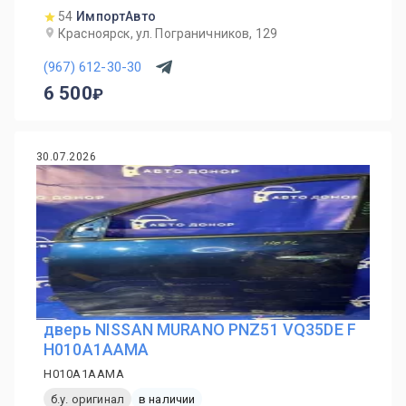
54
ИмпортАвто
Красноярск, ул. Пограничников, 129
(967) 612-30-30
6 500
30.07.2026
дверь NISSAN MURANO PNZ51 VQ35DE F
H010A1AAMA
H010A1AAMA
б.у. оригинал
в наличии