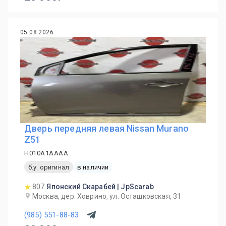
05.08.2026
Дверь передняя левая Nissan Murano
Z51
H010A1AAAA
б.у. оригинал
в наличии
807
Японский Скарабей | JpScarab
Москва, дер. Ховрино, ул. Осташковская, 31
(985) 551-88-83