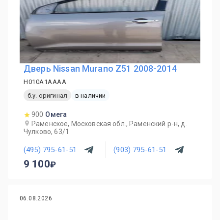
Дверь Nissan Murano Z51 2008-2014
H010A1AAAA
б.у. оригинал
в наличии
900
Омега
Раменское, Московская обл., Раменский р-н, д.
Чулково, 63/1
(495) 795-61-51
(903) 795-61-51
9 100
06.08.2026