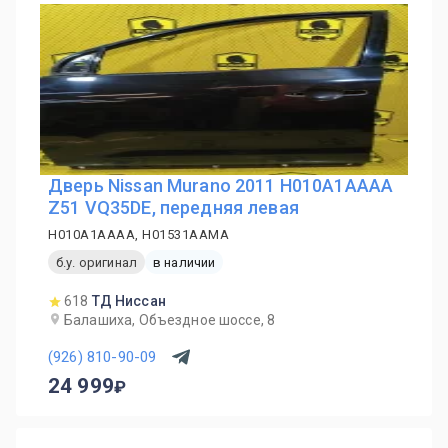
Дверь Nissan Murano 2011 H010A1AAAA
Z51 VQ35DE, передняя левая
H010A1AAAA, H01531AAMA
б.у. оригинал
в наличии
618
ТД Ниссан
Балашиха, Объездное шоссе, 8
(926) 810-90-09
24 999