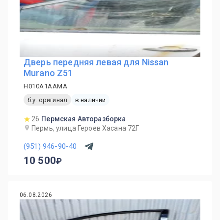
Дверь передняя левая для Nissan
Murano Z51
H010A1AAMA
б.у. оригинал
в наличии
26
Пермская Авторазборка
Пермь, улица Героев Хасана 72Г
(951) 946-90-40
10 500
06.08.2026