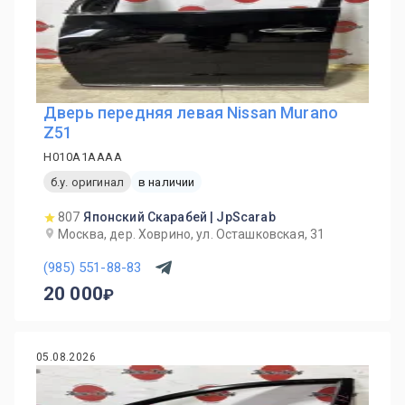
Дверь передняя левая Nissan Murano
Z51
H010A1AAAA
б.у. оригинал
в наличии
807
Японский Скарабей | JpScarab
Москва, дер. Ховрино, ул. Осташковская, 31
(985) 551-88-83
20 000
05.08.2026