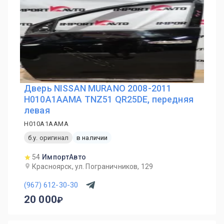
Дверь NISSAN MURANO 2008-2011
H010A1AAMA TNZ51 QR25DE, передняя
левая
H010A1AAMA
б.у. оригинал
в наличии
54
ИмпортАвто
Красноярск, ул. Пограничников, 129
(967) 612-30-30
20 000