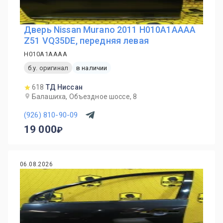
Дверь Nissan Murano 2011 H010A1AAAA
Z51 VQ35DE, передняя левая
H010A1AAAA
б.у. оригинал
в наличии
618
ТД Ниссан
Балашиха, Объездное шоссе, 8
(926) 810-90-09
19 000
06.08.2026