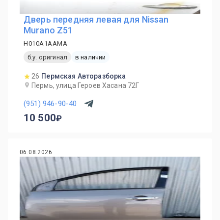
Дверь передняя левая для Nissan
Murano Z51
H010A1AAMA
б.у. оригинал
в наличии
26
Пермская Авторазборка
Пермь, улица Героев Хасана 72Г
(951) 946-90-40
10 500
06.08.2026