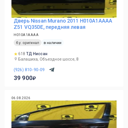
Дверь Nissan Murano 2011 H010A1AAAA
Z51 VQ35DE, передняя левая
H010A1AAAA
б.у. оригинал
в наличии
618
ТД Ниссан
Балашиха, Объездное шоссе, 8
(926) 810-90-09
39 900
06.08.2026