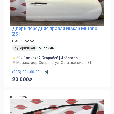
Дверь передняя правая Nissan Murano
Z51
H010A1AAAA
б.у. оригинал
в наличии
807
Японский Скарабей | JpScarab
Москва, дер. Ховрино, ул. Осташковская, 31
(985) 551-88-83
20 000
05.08.2026