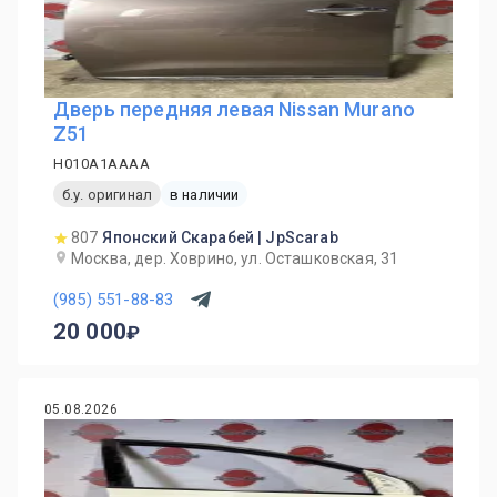
Дверь передняя левая Nissan Murano
Z51
H010A1AAAA
б.у. оригинал
в наличии
807
Японский Скарабей | JpScarab
Москва, дер. Ховрино, ул. Осташковская, 31
(985) 551-88-83
20 000
05.08.2026