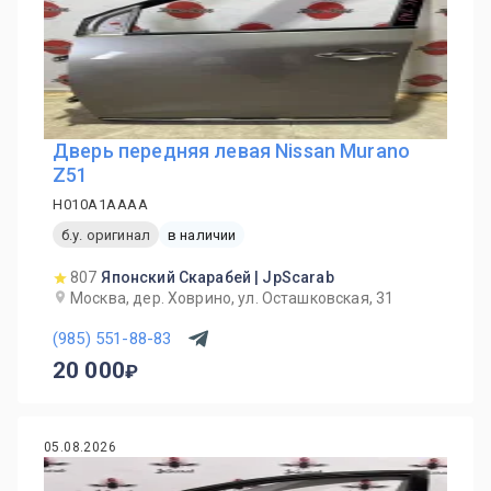
Дверь передняя левая Nissan Murano
Z51
H010A1AAAA
б.у. оригинал
в наличии
807
Японский Скарабей | JpScarab
Москва, дер. Ховрино, ул. Осташковская, 31
(985) 551-88-83
20 000
05.08.2026