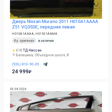
Дверь Nissan Murano 2011 H010A1AAAA
Z51 VQ35DE, передняя левая
H010A1AAAA, H01531AAMA
б.у. оригинал
в наличии
618
ТД Ниссан
Балашиха, Объездное шоссе, 8
(926) 810-90-09
24 999
05.08.2026