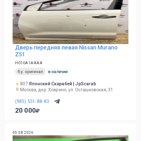
Дверь передняя левая Nissan Murano
Z51
H010A1AAAA
б.у. оригинал
в наличии
807
Японский Скарабей | JpScarab
Москва, дер. Ховрино, ул. Осташковская, 31
(985) 551-88-83
20 000
05.08.2026