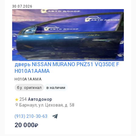
30.07.2026
дверь NISSAN MURANO PNZ51 VQ35DE F
H010A1AAMA
H010A1AAMA
б.у. оригинал
в наличии
254
Автодонор
Барнаул, ул. Цеховая, д. 58
(913) 210-30-63
20 000