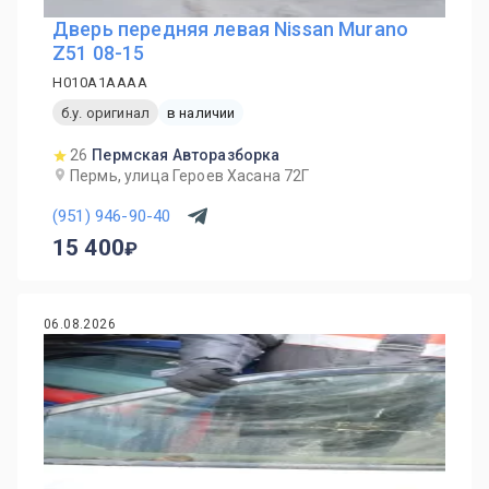
Дверь передняя левая Nissan Murano
Z51 08-15
H010A1AAAA
б.у. оригинал
в наличии
26
Пермская Авторазборка
Пермь, улица Героев Хасана 72Г
(951) 946-90-40
15 400
06.08.2026