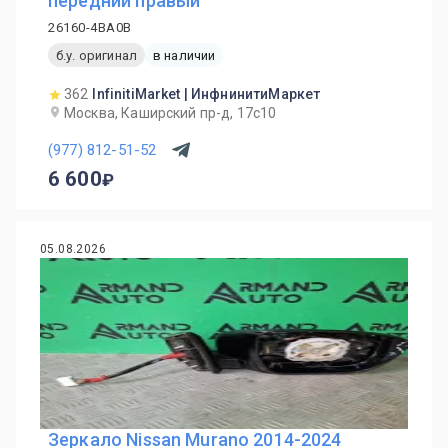
передний правый
26160-4BA0B
б.у. оригинал
в наличии
362
InfinitiMarket | ИнфнинитиМаркет
Москва, Каширский пр-д, 17с10
(977) 812-51-52
6 600
05.08.2026
Зеркало Nissan Murano 2014-2024