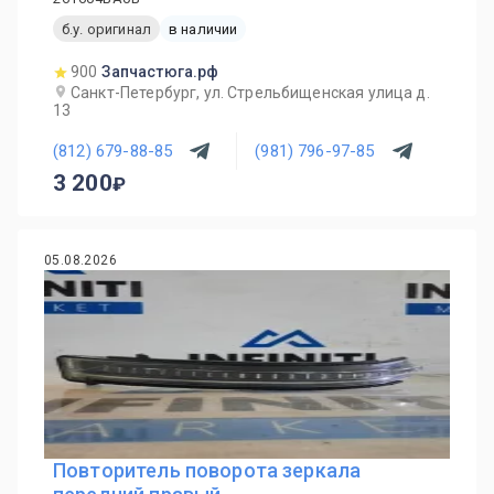
б.у. оригинал
в наличии
900
Запчастюга.рф
Санкт-Петербург, ул. Стрельбищенская улица д.
13
(812) 679-88-85
(981) 796-97-85
3 200
05.08.2026
Повторитель поворота зеркала