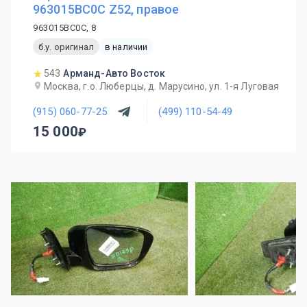
963015BC0C Z52, правое
963015BC0C, 8
б.у. оригинал
в наличии
543
Арманд-Авто Восток
Москва, г.о. Люберцы, д. Марусино, ул. 1-я Луговая
(915) 060-77-25
(499) 110-54-49
15 000