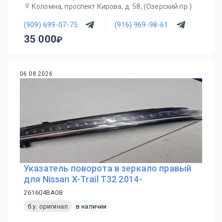
Коломна, проспект Кирова, д. 58, (Озерский пр.)
(909) 699-07-75
(916) 969-98-61
35 000
06.08.2026
Указатель поворота в зеркало правый
для Nissan X-Trail T32 2014-
261604BA0B
б.у. оригинал
в наличии