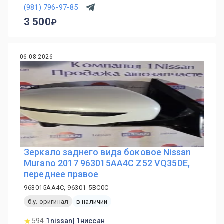
(981) 796-97-85
3 500
06.08.2026
Зеркало заднего вида боковое Nissan
Murano 2017 963015AA4C Z52 VQ35DE,
переднее правое
963015AA4C, 96301-5BC0C
б.у. оригинал
в наличии
594
1nissan| 1ниссан