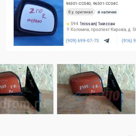
96301-CC040, 96301-CC04C
б.у. оригинал
в наличии
594
1nissan| 1ниссан
Коломна, проспект Кирова, д. 58
(909) 699-07-75
(916) 