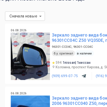
Сначала новые
06.08.2026
Зеркало заднего вида бок
96301CC04C Z50 VQ35DE, 
96301-CC04C, 96301-CC04C
б.у. оригинал
в наличии
594
1nissan| 1ниссан
Коломна, проспект Кирова, д. 58
(909) 699-07-75
(916) 
06.08.2026
Зеркало заднего вида бок
2006 96301CC040 Z50, пер