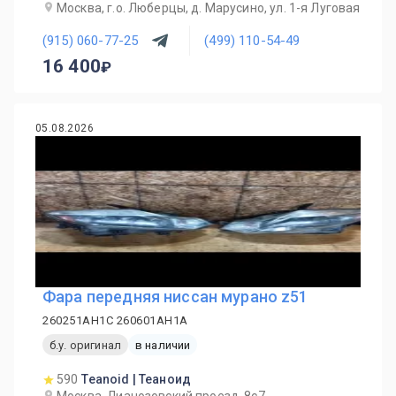
Москва, г.о. Люберцы, д. Марусино, ул. 1-я Луговая
(915) 060-77-25
(499) 110-54-49
16 400
05.08.2026
Фара передняя ниссан мурано z51
260251AH1C 260601AH1A
б.у. оригинал
в наличии
590
Teanoid | Теаноид