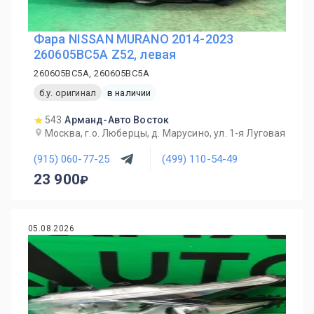
Фара NISSAN MURANO 2014-2023
260605BC5A Z52, левая
260605BC5A, 260605BC5A
б.у. оригинал
в наличии
543
Арманд-Авто Восток
Москва, г.о. Люберцы, д. Марусино, ул. 1-я Луговая
(915) 060-77-25
(499) 110-54-49
23 900
05.08.2026