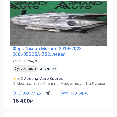
Фара Nissan Murano 2014-2023
260605BC5A Z52, левая
260605BC5A, 9
б.у. оригинал
в наличии
543
Арманд-Авто Восток
Москва, г.о. Люберцы, д. Марусино, ул. 1-я Луговая
(915) 060-77-25
(499) 110-54-49
16 400