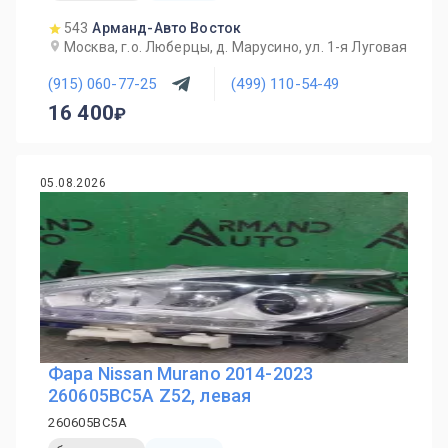
543
Арманд-Авто Восток
Москва, г.о. Люберцы, д. Марусино, ул. 1-я Луговая
(915) 060-77-25
(499) 110-54-49
16 400
05.08.2026
Фара Nissan Murano 2014-2023
260605BC5A Z52, левая
260605BC5A