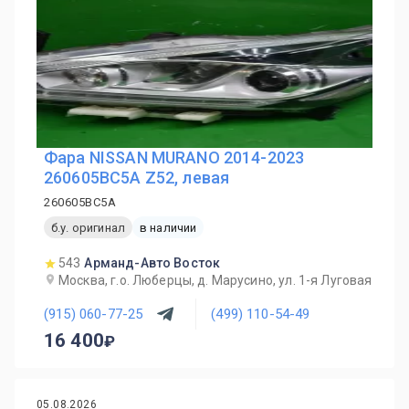
Фара NISSAN MURANO 2014-2023
260605BC5A Z52, левая
260605BC5A
б.у. оригинал
в наличии
543
Арманд-Авто Восток
Москва, г.о. Люберцы, д. Марусино, ул. 1-я Луговая
(915) 060-77-25
(499) 110-54-49
16 400
05.08.2026