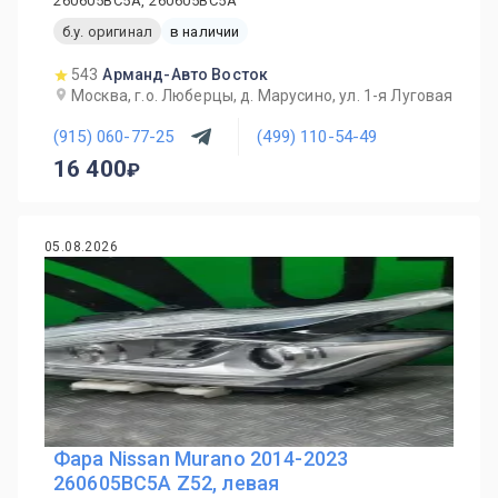
260605BC5A, 260605BC5A
б.у. оригинал
в наличии
543
Арманд-Авто Восток
Москва, г.о. Люберцы, д. Марусино, ул. 1-я Луговая
(915) 060-77-25
(499) 110-54-49
16 400
05.08.2026
Фара Nissan Murano 2014-2023
260605BC5A Z52, левая