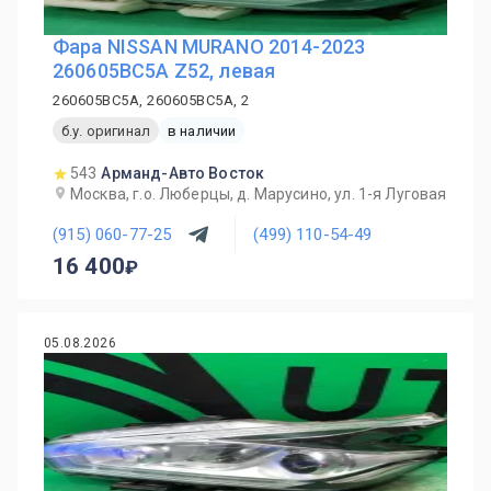
Фара NISSAN MURANO 2014-2023
260605BC5A Z52, левая
260605BC5A, 260605BC5A, 2
б.у. оригинал
в наличии
543
Арманд-Авто Восток
Москва, г.о. Люберцы, д. Марусино, ул. 1-я Луговая
(915) 060-77-25
(499) 110-54-49
16 400
05.08.2026