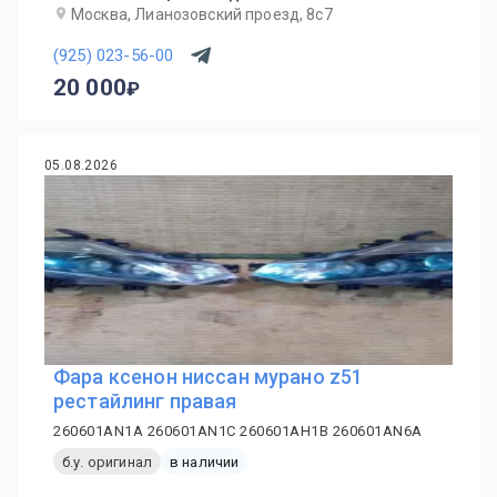
Москва, Лианозовский проезд, 8с7
(925) 023-56-00
20 000
05.08.2026
Фара ксенон ниссан мурано z51
рестайлинг правая
260601AN1A 260601AN1C 260601AH1B 260601AN6A
б.у. оригинал
в наличии