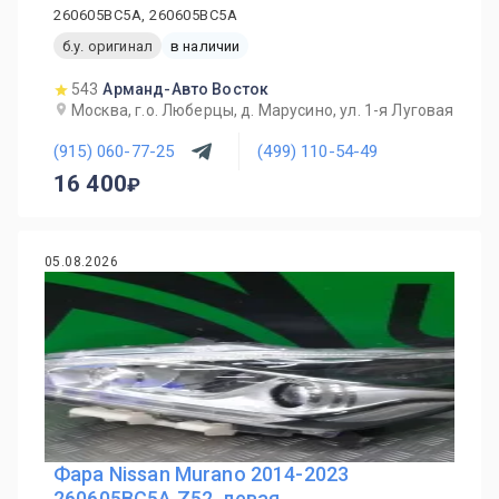
260605BC5A, 260605BC5A
б.у. оригинал
в наличии
543
Арманд-Авто Восток
Москва, г.о. Люберцы, д. Марусино, ул. 1-я Луговая
(915) 060-77-25
(499) 110-54-49
16 400
05.08.2026
Фара Nissan Murano 2014-2023
260605BC5A Z52, левая