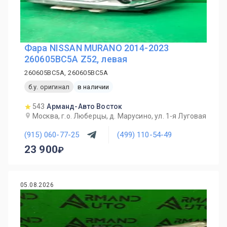
Фара NISSAN MURANO 2014-2023
260605BC5A Z52, левая
260605BC5A, 260605BC5A
б.у. оригинал
в наличии
543
Арманд-Авто Восток
Москва, г.о. Люберцы, д. Марусино, ул. 1-я Луговая
(915) 060-77-25
(499) 110-54-49
23 900
05.08.2026