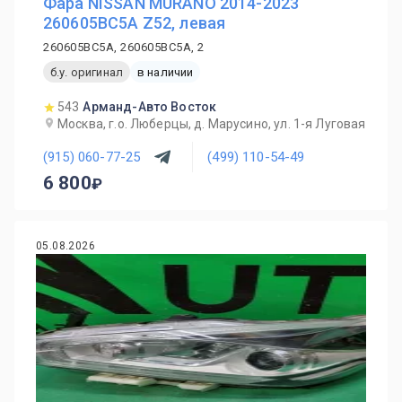
Фара NISSAN MURANO 2014-2023
260605BC5A Z52, левая
260605BC5A, 260605BC5A, 2
б.у. оригинал
в наличии
543
Арманд-Авто Восток
Москва, г.о. Люберцы, д. Марусино, ул. 1-я Луговая
(915) 060-77-25
(499) 110-54-49
6 800
05.08.2026