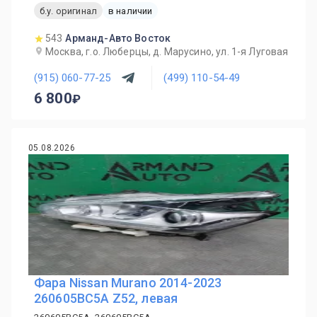
б.у. оригинал
в наличии
543
Арманд-Авто Восток
Москва, г.о. Люберцы, д. Марусино, ул. 1-я Луговая
(915) 060-77-25
(499) 110-54-49
6 800
05.08.2026
Фара Nissan Murano 2014-2023
260605BC5A Z52, левая