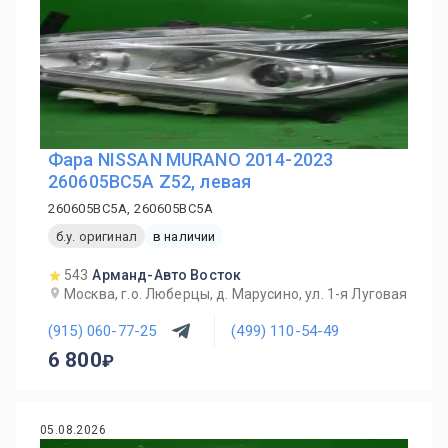
Фара NISSAN MURANO 2014-2023
260605BC5A Z52, левая
260605BC5A, 260605BC5A
б.у. оригинал
в наличии
543
Арманд-Авто Восток
Москва, г.о. Люберцы, д. Марусино, ул. 1-я Луговая
(915) 060-77-25
(499) 110-54-49
6 800
05.08.2026