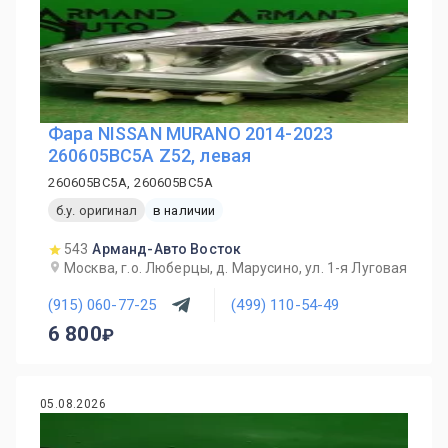
Фара NISSAN MURANO 2014-2023
260605BC5A Z52, левая
260605BC5A, 260605BC5A
б.у. оригинал
в наличии
543
Арманд-Авто Восток
Москва, г.о. Люберцы, д. Марусино, ул. 1-я Луговая
(915) 060-77-25
(499) 110-54-49
6 800
05.08.2026