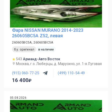
Фара NISSAN MURANO 2014-2023
260605BC5A Z52, левая
260605BC5A, 260605BC5A
б.у. оригинал
в наличии
543
Арманд-Авто Восток
Москва, г.о. Люберцы, д. Марусино, ул. 1-я Луговая
(915) 060-77-25
(499) 110-54-49
16 400
05.08.2026