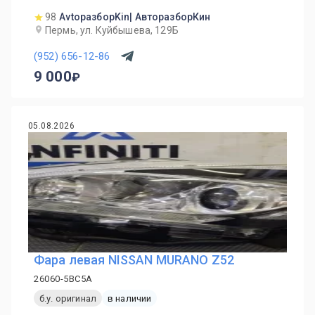
98
AvtoразборKin| АвторазборКин
Пермь, ул. Куйбышева, 129Б
(952) 656-12-86
9 000
05.08.2026
Фара левая NISSAN MURANO Z52
26060-5BC5A
б.у. оригинал
в наличии