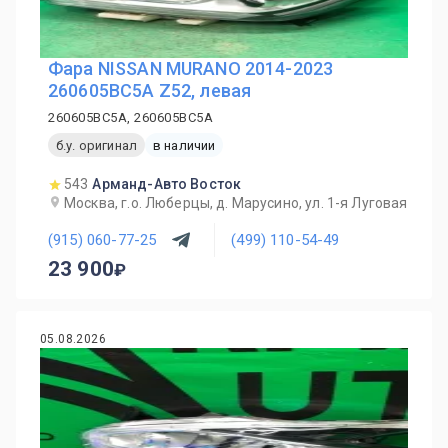
Фара NISSAN MURANO 2014-2023
260605BC5A Z52, левая
260605BC5A, 260605BC5A
б.у. оригинал
в наличии
543
Арманд-Авто Восток
Москва, г.о. Люберцы, д. Марусино, ул. 1-я Луговая
(915) 060-77-25
(499) 110-54-49
23 900
05.08.2026