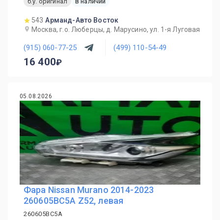
б.у. оригинал
в наличии
543
Арманд-Авто Восток
Москва, г.о. Люберцы, д. Марусино, ул. 1-я Луговая
(915) 060-77-25
(499) 110-54-49
16 400
05.08.2026
Фара Nissan Murano 2014-2023
260605BC5A Z52, левая
260605BC5A