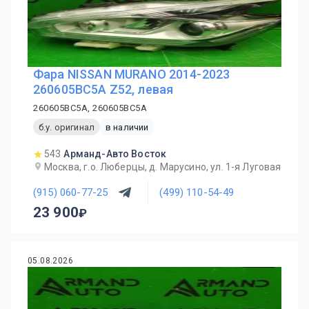
Фара NISSAN MURANO 2014-2023
260605BC5A Z52, левая
260605BC5A, 260605BC5A
б.у. оригинал
в наличии
543
Арманд-Авто Восток
Москва, г.о. Люберцы, д. Марусино, ул. 1-я Луговая
(915) 060-77-25
(499) 110-54-49
23 900
05.08.2026