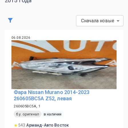
2015 года
Сначала новые
06.08.2026
Фара Nissan Murano 2014-2023
260605BC5A Z52, левая
260605BC5A, 1
б.у. оригинал
в наличии
543
Арманд-Авто Восток