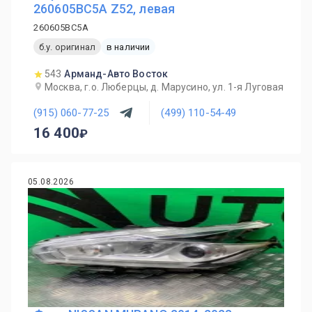
260605BC5A Z52, левая
260605BC5A
б.у. оригинал
в наличии
543
Арманд-Авто Восток
Москва, г.о. Люберцы, д. Марусино, ул. 1-я Луговая
(915) 060-77-25
(499) 110-54-49
16 400
05.08.2026