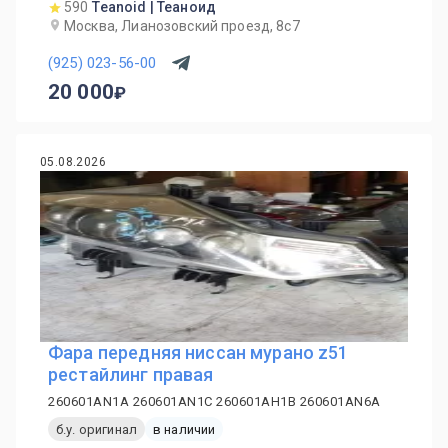
590
Teanoid | Теаноид
Москва, Лианозовский проезд, 8с7
(925) 023-56-00
20 000
05.08.2026
Фара передняя ниссан мурано z51
рестайлинг правая
260601AN1A 260601AN1C 260601AH1B 260601AN6A
б.у. оригинал
в наличии