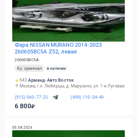
Фара NISSAN MURANO 2014-2023
260605BC5A Z52, левая
260605BC5A
б.у. оригинал
в наличии
543
Арманд-Авто Восток
Москва, г.о. Люберцы, д. Марусино, ул. 1-я Луговая
(915) 060-77-25
(499) 110-54-49
6 800
05.08.2026