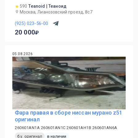
590
Teanoid | Теаноид
Москва, Лианозовский проезд, 8с7
(925) 023-56-00
20 000
05.08.2026
Фара правая в сборе ниссан мурано z51
оригинал
260601AN1A 260601AN1C 260601AH1B 260601AN6A
б.у. оригинал
в наличии