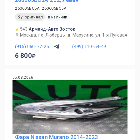
260605BC5A, 260605BC5A
б.у. оригинал
в наличии
543
Арманд-Авто Восток
Москва, г.о. Люберцы, д. Марусино, ул. 1-я Луговая
(915) 060-77-25
(499) 110-54-49
6 800
05.08.2026
Фара Nissan Murano 2014-2023