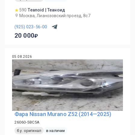
590
Teanoid | Теаноид
Москва, Лианозовский проезд, 8с7
(925) 023-56-00
20 000
05.08.2026
Фара Nissan Murano Z52 (2014—2025)
26060-5BC5A
б.у. оригинал
в наличии