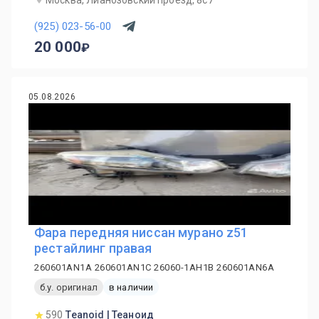
Москва, Лианозовский проезд, 8с7
(925) 023-56-00
20 000
05.08.2026
Фара передняя ниссан мурано z51
рестайлинг правая
260601AN1A 260601AN1C 26060-1AH1B 260601AN6A
б.у. оригинал
в наличии
590
Teanoid | Теаноид