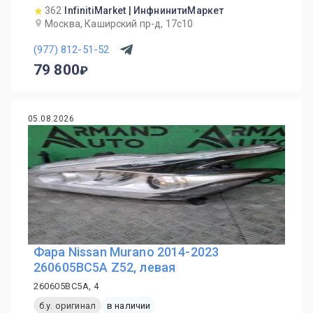
362
InfinitiMarket | ИнфнинитиМаркет
Москва, Каширский пр-д, 17с10
(977) 812-51-52
79 800
05.08.2026
Фара Nissan Murano 2014-2023
260605BC5A Z52, левая
260605BC5A, 4
б.у. оригинал
в наличии