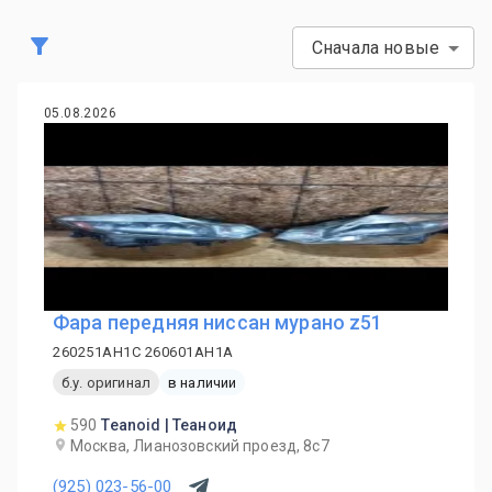
Сначала новые
05.08.2026
Фара передняя ниссан мурано z51
260251AH1C 260601AH1A
б.у. оригинал
в наличии
590
Teanoid | Теаноид
Москва, Лианозовский проезд, 8с7
(925) 023-56-00