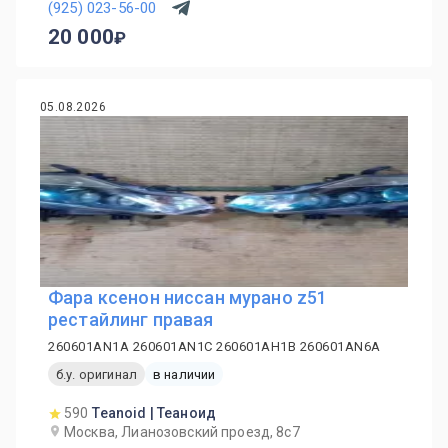
(925) 023-56-00
20 000
05.08.2026
Фара ксенон ниссан мурано z51
рестайлинг правая
260601AN1A 260601AN1C 260601AH1B 260601AN6A
б.у. оригинал
в наличии
590
Teanoid | Теаноид
Москва, Лианозовский проезд, 8с7