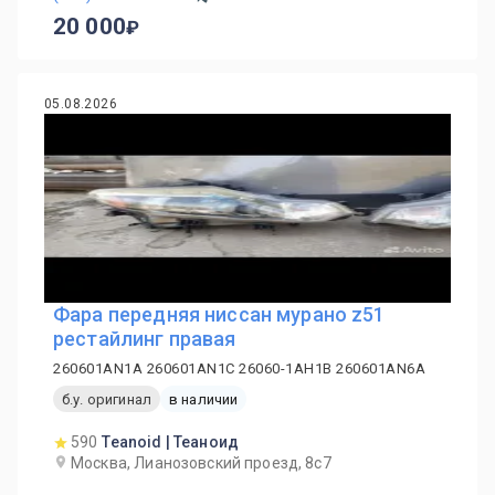
20 000
05.08.2026
Фара передняя ниссан мурано z51
рестайлинг правая
260601AN1A 260601AN1C 26060-1AH1B 260601AN6A
б.у. оригинал
в наличии
590
Teanoid | Теаноид
Москва, Лианозовский проезд, 8с7