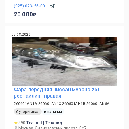
(925) 023-56-00
20 000
05.08.2026
Фара передняя ниссан мурано z51
рестайлинг правая
260601AN1A 260601AN1C 260601AH1B 260601AN6A
б.у. оригинал
в наличии
590
Teanoid | Теаноид
Москва, Лианозовский проезд, 8с7