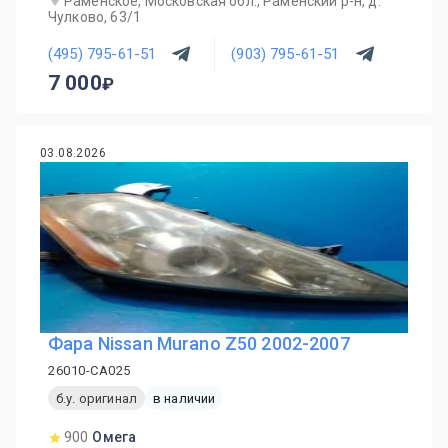
Раменское, Московская обл., Раменский р-н, д.
Чулково, 63/1
(495) 795-61-51
(903) 795-61-51
7 000
03.08.2026
Фара Nissan Murano Z50 2002-2007
26010-CA025
б.у. оригинал
в наличии
900
Омега