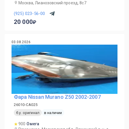
Москва, Лианозовский проезд, 8с7
(925) 023-56-00
20 000
03.08.2026
Фара Nissan Murano Z50 2002-2007
26010-CA025
б.у. оригинал
в наличии
900
Омега