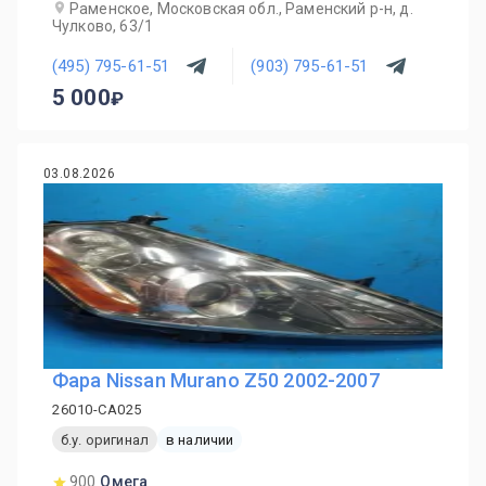
Раменское, Московская обл., Раменский р-н, д.
Чулково, 63/1
(495) 795-61-51
(903) 795-61-51
5 000
03.08.2026
Фара Nissan Murano Z50 2002-2007
26010-CA025
б.у. оригинал
в наличии
900
Омега