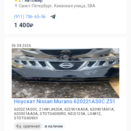
21
Автомир
Санкт-Петербург, Киевская улица, 5ВА
(911) 736-65-56
1 400
06.08.2026
Ноускат Nissan Murano 620221AS0C Z51
620221AS0C, 21481JN20A, 622901AA0A, 620901AN1A,
620301AA0A, STDTG6000R0, NS2I125A, L04812,
STDTG60930
б.у. оригинал
в наличии