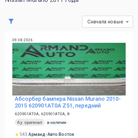
Сначала новые
09.08.2026
Абсорбер бампера Nissan Murano 2010-
2015 620901AT0A Z51, передний
620901AT0A, 620901AT0A, 8
б.у. оригинал
в наличии
543
Арманд-Авто Восток