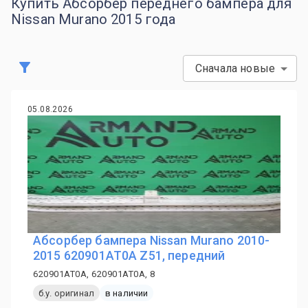
Купить Абсорбер переднего бампера для
Nissan Murano 2015 года
Сначала новые
05.08.2026
Абсорбер бампера Nissan Murano 2010-
2015 620901AT0A Z51, передний
620901AT0A, 620901AT0A, 8
б.у. оригинал
в наличии