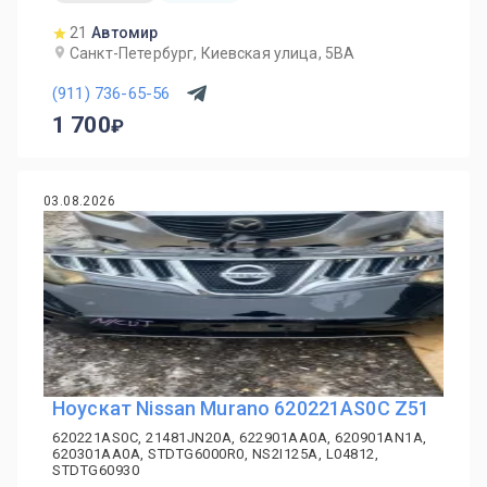
21
Автомир
Санкт-Петербург, Киевская улица, 5ВА
(911) 736-65-56
1 700
03.08.2026
Ноускат Nissan Murano 620221AS0C Z51
620221AS0C, 21481JN20A, 622901AA0A, 620901AN1A,
620301AA0A, STDTG6000R0, NS2I125A, L04812,
STDTG60930