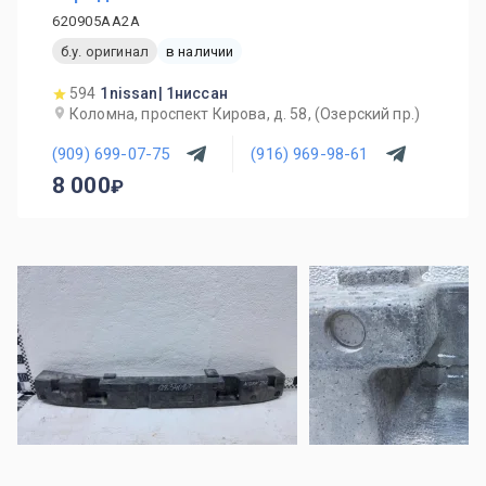
620905AA2A
б.у. оригинал
в наличии
594
1nissan| 1ниссан
Коломна, проспект Кирова, д. 58, (Озерский пр.)
(909) 699-07-75
(916) 969-98-61
8 000