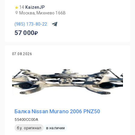
14
KaizenJP
Москва, Михнево 166В
(985) 173-80-22
57 000
07.08.2026
Балка Nissan Murano 2006 PNZ50
55400CC00A
б.у. оригинал
в наличии