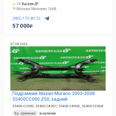
14
KaizenJP
Москва, Михнево 166В
(985) 173-80-22
57 000
07.08.2026
Подрамник Nissan Murano 2003-2008
55400CC000 Z50, задний
55400-CC000, 55400-CA001, 55400-CA002, 55400-CC00A
б.у. оригинал
в наличии