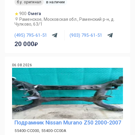
б.у. оригинал
в наличии
900
Омега
Раменское, Московская обл., Раменский р-н, д.
Чулково, 63/1
(495) 795-61-51
(903) 795-61-51
20 000
06.08.2026
Подрамник Nissan Murano Z50 2000-2007
55400-CC000, 55400-CC00A