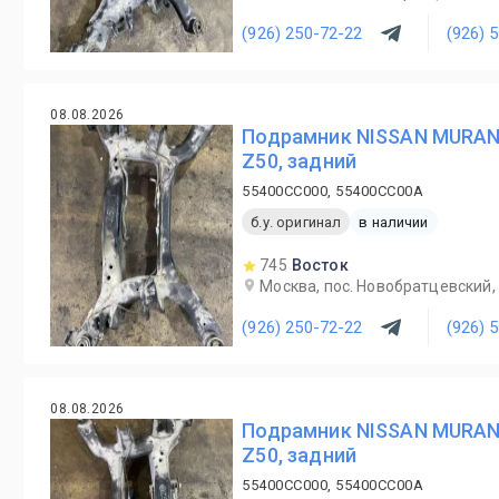
(926) 250-72-22
(926) 
08.08.2026
Подрамник NISSAN MURAN
Z50, задний
55400CC000, 55400CC00A
б.у. оригинал
в наличии
745
Восток
Москва, пос. Новобратцевский, 
(926) 250-72-22
(926) 
08.08.2026
Подрамник NISSAN MURAN
Z50, задний
55400CC000, 55400CC00A