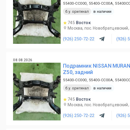
55400-CC000, 55400-CC00A, 55400C
б.у. оригинал
в наличии
745
Восток
Москва, пос. Новобратцевский, 
(926) 250-72-22
(926) 
08.08.2026
Подрамник NISSAN MURAN
Z50, задний
55400-CC000, 55400-CC00A, 55400C
б.у. оригинал
в наличии
745
Восток
Москва, пос. Новобратцевский, 
(926) 250-72-22
(926) 