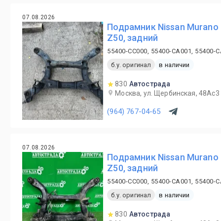
07.08.2026
Подрамник Nissan Murano
Z50, задний
55400-CC000, 55400-CA001, 55400-
б.у. оригинал
в наличии
830
Автострада
Москва, ул. Щербинская, 48Ас3
(964) 767-04-65
07.08.2026
Подрамник Nissan Murano
Z50, задний
55400-CC000, 55400-CA001, 55400-
б.у. оригинал
в наличии
830
Автострада