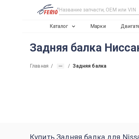
R
Каталог
Марки
Двигат
Задняя балка Нисса
Главная
/
/
Задняя балка
2015
2016
2017
Купить Задняя балка для Niss