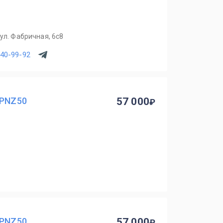
ул. Фабричная, 6с8
540-99-92
 PNZ50
57 000
 PNZ50
57 000