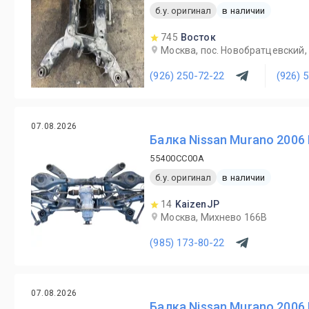
б.у. оригинал
в наличии
745
Восток
Москва, пос. Новобратцевский, 
(926) 250-72-22
(926) 
07.08.2026
Балка Nissan Murano 2006
55400CC00A
б.у. оригинал
в наличии
14
KaizenJP
Москва, Михнево 166В
(985) 173-80-22
07.08.2026
Балка Nissan Murano 2006