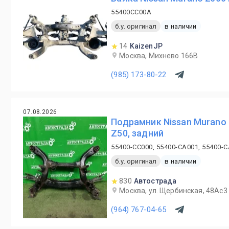
55400CC00A
б.у. оригинал
в наличии
14
KaizenJP
Москва, Михнево 166В
(985) 173-80-22
07.08.2026
Подрамник Nissan Murano
Z50, задний
55400-CC000, 55400-CA001, 55400-
б.у. оригинал
в наличии
830
Автострада
Москва, ул. Щербинская, 48Ас3
(964) 767-04-65