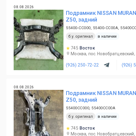
08.08.2026
Подрамник NISSAN MURAN
Z50, задний
55400-CC000, 55400-CC00A, 55400C
б.у. оригинал
в наличии
745
Восток
Москва, пос. Новобратцевский, 
(926) 250-72-22
(926) 
08.08.2026
Подрамник NISSAN MURAN
Z50, задний
55400CC000, 55400CC00A
б.у. оригинал
в наличии
745
Восток
Москва, пос. Новобратцевский, 