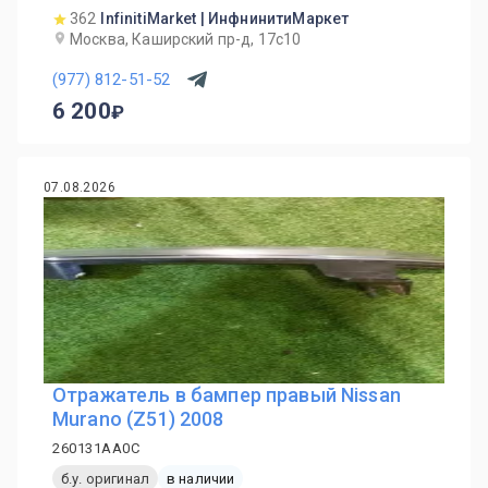
362
InfinitiMarket | ИнфнинитиМаркет
Москва, Каширский пр-д, 17с10
(977) 812-51-52
6 200
07.08.2026
Отражатель в бампер правый Nissan
Murano (Z51) 2008
260131AA0C
б.у. оригинал
в наличии