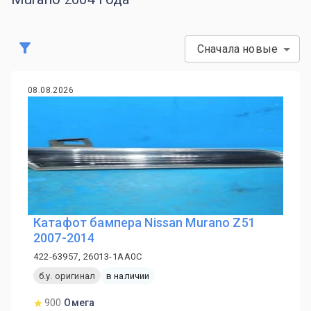
Сначала новые
08.08.2026
Катафот бампера Nissan Murano Z51
2007-2014
422-63957, 26013-1AA0C
б.у. оригинал
в наличии
900
Омега