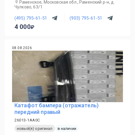
Раменское, Московская обл., Раменский р-н, д.
Чулково, 63/1
(495) 795-61-51
(903) 795-61-51
4 000
08.08.2026
Катафот бампера (отражатель)
передний правый
26013-1AA0C
новый(я) оригинал
в наличии