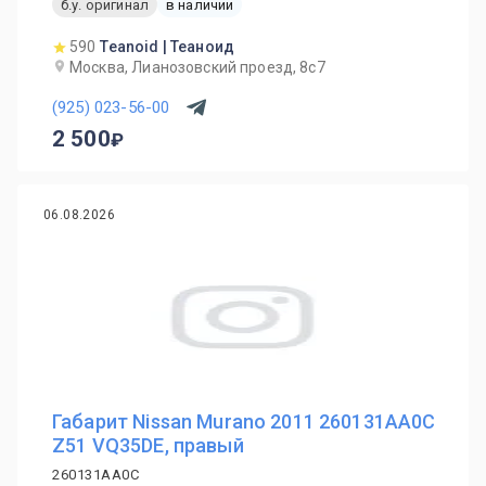
б.у. оригинал
в наличии
590
Teanoid | Теаноид
Москва, Лианозовский проезд, 8с7
(925) 023-56-00
2 500
06.08.2026
Габарит Nissan Murano 2011 260131AA0C
Z51 VQ35DE, правый
260131AA0C