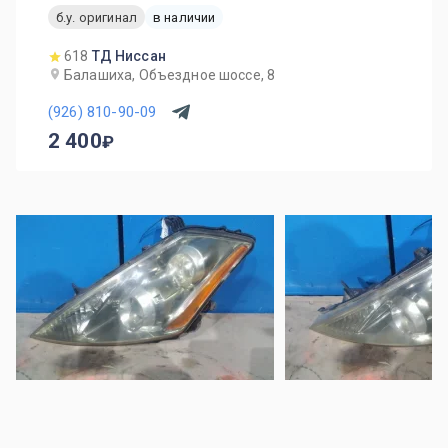
б.у. оригинал
в наличии
618
ТД Ниссан
Балашиха, Объездное шоссе, 8
(926) 810-90-09
2 400