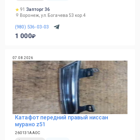
91
Запторг 36
Воронеж, ул. Богачева 53 кор.4
(980) 536-03-03
1 000
07.08.2026
Катафот передний правый ниссан
мурано z51
260131AA0C