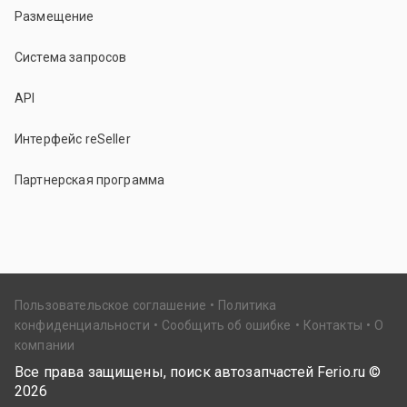
Размещение
Система запросов
API
Интерфейс reSeller
Партнерская программа
Пользовательское соглашение
Политика
конфиденциальности
Сообщить об ошибке
Контакты
О
компании
Все права защищены, поиск автозапчастей Ferio.ru ©
2026