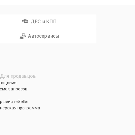
ДВС и КПП
Автосервисы
Для продавцов
мещение
ема запросов
рфейс reSeller
нерская программа