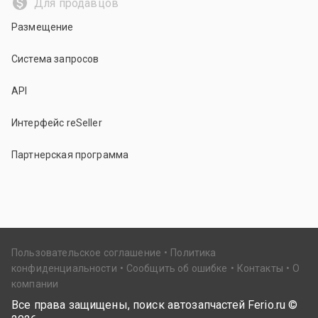
Для продавцов
Размещение
Система запросов
API
Интерфейс reSeller
Партнерская программа
Пользовательское соглашение
Политика
конфиденциальности
Сообщить об ошибке
Контакты
О
компании
Все права защищены, поиск автозапчастей Ferio.ru ©