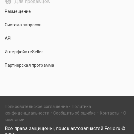
Для продавцов
Размещение
Система запросов
API
Интерфейс reSeller
Партнерская программа
Пользовательское соглашение
Политика
конфиденциальности
Сообщить об ошибке
Контакты
О
компании
Все права защищены, поиск автозапчастей Ferio.ru ©