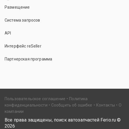
Размещение
Система запросов
API
Интерфейс reSeller
Партнерская программа
Пользовательское соглашение
Политика
конфиденциальности
Сообщить об ошибке
Контакты
О
компании
Все права защищены, поиск автозапчастей Ferio.ru ©
2026