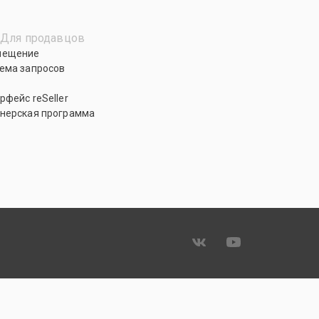
Для продавцов
мещение
ема запросов
рфейс reSeller
нерская программа