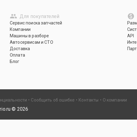
Для покупателей
Сервис поиска запчастей
Раз
Компании
Сист
Машины в разборе
API
Автосервисам и СТО
Инте
Доставка
Парт
Оплата
Блог
енциальности
Сообщить об ошибке
Контакты
О компании
io.ru ©
2026