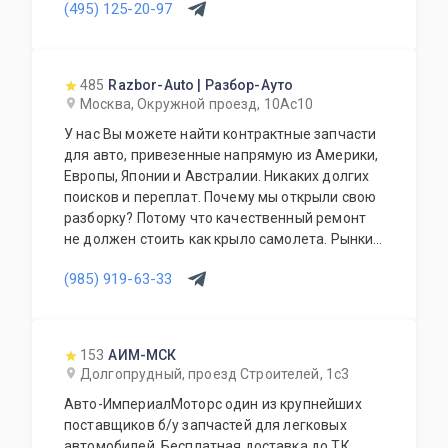
(495) 125-20-97
485
Razbor-Auto | Разбор-Ауто
Москва, Окружной проезд, 10Ас10
У нас Вы можете найти контрактные запчасти
для авто, привезенные напрямую из Америки,
Европы, Японии и Австралии. Никаких долгих
поисков и переплат. Почему мы открыли свою
разборку? Потому что качественный ремонт
не должен стоить как крыло самолета. Рынки
США, Европы, Японии и Австралии полны
(985) 919-63-33
отличных доноров с живыми узлами. Мы
отбираем лучшее, чтобы вы могли починить
авто с умом, а не переплачивать за новый
оригинал у дилера.
153
АИМ-МСК
Долгопрудный, проезд Строителей, 1с3
Авто-ИмпериалМоторс один из крупнейших
поставщиков б/у запчастей для легковых
автомобилей. Бесплатная доставка до ТК.