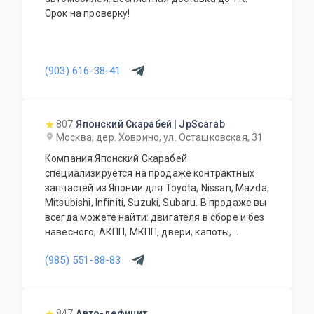
Срок на проверку!
(903) 616-38-41
807
Японский Скарабей | JpScarab
Москва, дер. Ховрино, ул. Осташковская, 31
Компания Японский Скарабей
специализируется на продаже контрактных
запчастей из Японии для Toyota, Nissan, Mazda,
Mitsubishi, Infiniti, Suzuki, Subaru. В продаже вы
всегда можете найти: двигателя в сборе и без
навесного, АКПП, МКПП, двери, капоты,
бампера, крылья, крышки багажника, задние
(985) 551-88-83
двери, фары, фонари, телевизоры, радиаторы,
вентиляторы, раздатки, задние редуктора,
карданы, ступицы, суппорта, привода, стойки,
зеркала, и много других позиций. Так же мы
847
Авто-дефицит