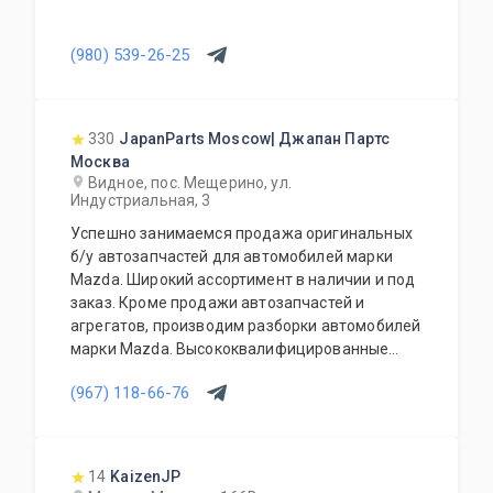
(980) 539-26-25
330
JapanParts Moscow| Джапан Партс
Москва
Видное, пос. Мещерино, ул.
Индустриальная, 3
Успешно занимаемся продажа оригинальных
б/у автозапчастей для автомобилей марки
Mazda. Широкий ассортимент в наличии и под
заказ. Кроме продажи автозапчастей и
агрегатов, производим разборки автомобилей
марки Mazda. Высококвалифицированные
специалисты выполнят слесарный ремонт, все
(967) 118-66-76
его виды. В нашем автосервисе проводится
полная диагностика Вашего автомобиля.
Подберем и установим необходимую
автозапчасть или агрегат, а также
14
KaizenJP
дополнительное оборудование для Вашего