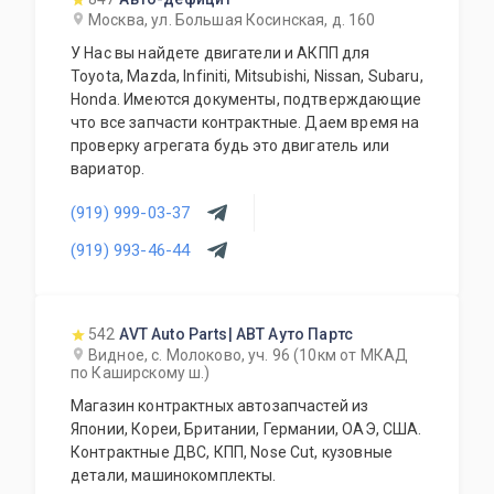
осуществляем доставку по Москве и
Москва, ул. Большая Косинская, д. 160
Московской области, транспортной компанией
У Нас вы найдете двигатели и АКПП для
по России и доставку до транспортной
Toyota, Mazda, Infiniti, Mitsubishi, Nissan, Subaru,
компании.
Honda. Имеются документы, подтверждающие
что все запчасти контрактные. Даем время на
проверку агрегата будь это двигатель или
вариатор.
(919) 999-03-37
(919) 993-46-44
542
AVT Auto Parts| АВТ Ауто Партс
Видное, с. Молоково, уч. 96 (10км от МКАД
по Каширскому ш.)
Магазин контрактных автозапчастей из
Японии, Кореи, Британии, Германии, ОАЭ, США.
Контрактные ДВС, КПП, Nose Cut, кузовные
детали, машинокомплекты.