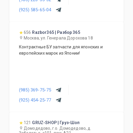
инжекторов, заправку кондиционеров,
шиномонтаж, сход-развал, замена стекол,
(925) 585-65-04
установка парктроников и т.д. Также есть
кузовной и окрасочный ремонт (стапель,
покрасочная камера). При сервисе работает
магазин автозапчастей.
656
Razbor365 | Разбор 365
Москва, ул. Генерала Дорохова 18
Контрактные БУ запчасти для японских и
европейских марок из Японии!
(985) 369-75-75
(925) 454-25-77
121
GRUZ-SHOP | Груз-Шоп
Домодедово, г.о. Домодедово, д.