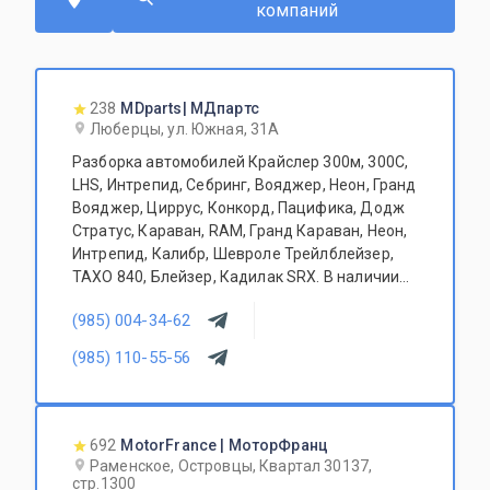
компаний
238
MDparts| МДпартс
Люберцы, ул. Южная, 31А
Разборка автомобилей Крайслер 300м, 300С,
LHS, Интрепид, Себринг, Вояджер, Неон, Гранд
Вояджер, Циррус, Конкорд, Пацифика, Додж
Стратус, Караван, RAM, Гранд Караван, Неон,
Интрепид, Калибр, Шевроле Трейлблейзер,
ТАХО 840, Блейзер, Кадилак SRX. В наличии
огромный ассортимент б\у автозапчастей и
(985) 004-34-62
агрегатов для Ваших любимых американских
автомобилей! Доступные цены и гибкая
(985) 110-55-56
система скидок.
692
MotorFrance | МоторФранц
Раменское, Островцы, Квартал 30137,
стр.1300