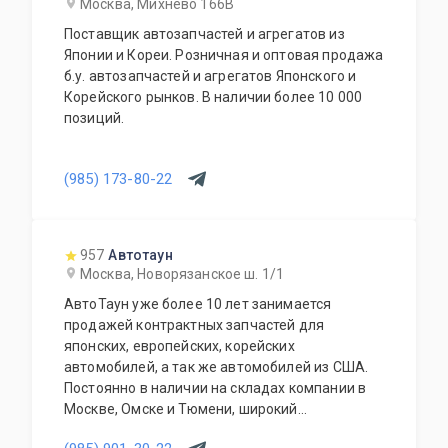
Москва, Михнево 166В
автомобиля. Гарантия качества на все услуги
Поставщик автозапчастей и агрегатов из
и продукцию. Квалифицированные
Японии и Кореи. Розничная и оптовая продажа
специалисты. Мы работаем для Вас каждый
б.у. автозапчастей и агрегатов Японского и
день.
Корейского рынков. В наличии более 10 000
позиций.
(985) 173-80-22
957
Автотаун
Москва, Новорязанское ш. 1/1
АвтоТаун уже более 10 лет занимается
продажей контрактных запчастей для
японских, европейских, корейских
автомобилей, а так же автомобилей из США.
Постоянно в наличии на складах компании в
Москве, Омске и Тюмени, широкий
ассортимент контрактных автозапчастей –