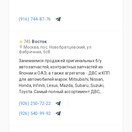
(916) 744-87-76
745
Восток
Москва, пос. Новобратцевский, ул.
Фабричная, 6с8
Занимаемся продажей оригинальных б/у
автозапчастей, контрактных запчастей из
Японии и ОАЭ, а также агрегатов - ДВС и КПП
для автомобилей марок: Mitsubishi, Nissan,
Honda, Infiniti, Lexus, Mazda, Subaru, Suzuki,
Toyota. Самый полный ассортимент ДВС,
АКПП, МКПП, кузовных запчастей, подвесок и
(926) 250-72-22
прочего. Предоставляется гарантия качества
на всю продукцию. Приемлемые цены и
(926) 540-99-92
система скидок для постоянных и оптовых
клиентов. Будем рады видеть Вас у себя
ежедневно!