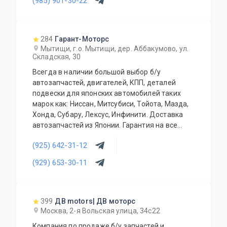
(985) 901-30-22
более 150000 наименований. Все запчасти,
продаваемые с нашего склада БЕЗ пробега по
РФ. Специальное предложение для СТО и
автомагазинов.
284
Гарант-Моторс
Мытищи, г.о. Мытищи, дер. Аббакумово, ул.
Складская, 30
Всегда в наличии большой выбор б/у
автозапчастей, двигателей, КПП, деталей
подвески для японских автомобилей таких
марок как: Ниссан, Митсубиси, Тойота, Мазда,
Хонда, Субару, Лексус, Инфинити. Доставка
автозапчастей из Японии. Гарантия на все
запасные части!
(925) 642-31-12
(929) 653-30-11
399
ДВ motors| ДВ моторс
Москва, 2-я Вольская улица, 34с22
Компания по продаже б/у запчастей и