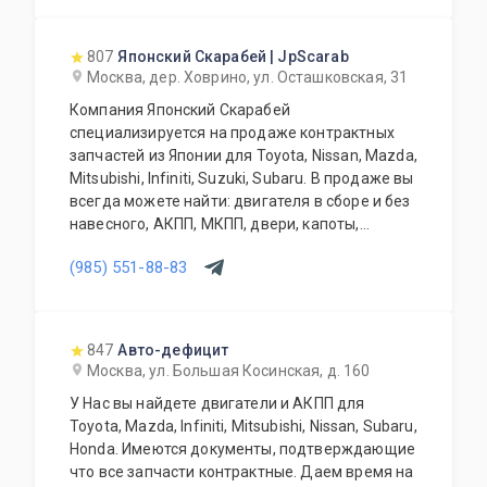
807
Японский Скарабей | JpScarab
Москва, дер. Ховрино, ул. Осташковская, 31
Компания Японский Скарабей
специализируется на продаже контрактных
запчастей из Японии для Toyota, Nissan, Mazda,
Mitsubishi, Infiniti, Suzuki, Subaru. В продаже вы
всегда можете найти: двигателя в сборе и без
навесного, АКПП, МКПП, двери, капоты,
бампера, крылья, крышки багажника, задние
(985) 551-88-83
двери, фары, фонари, телевизоры, радиаторы,
вентиляторы, раздатки, задние редуктора,
карданы, ступицы, суппорта, привода, стойки,
зеркала, и много других позиций. Так же мы
847
Авто-дефицит
осуществляем доставку по Москве и
Москва, ул. Большая Косинская, д. 160
Московской области, транспортной компанией
У Нас вы найдете двигатели и АКПП для
по России и доставку до транспортной
Toyota, Mazda, Infiniti, Mitsubishi, Nissan, Subaru,
компании.
Honda. Имеются документы, подтверждающие
что все запчасти контрактные. Даем время на