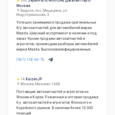
330
JapanParts Moscow| Джапан Партс
Москва
Видное, пос. Мещерино, ул.
Индустриальная, 3
Успешно занимаемся продажа оригинальных
б/у автозапчастей для автомобилей марки
Mazda. Широкий ассортимент в наличии и под
заказ. Кроме продажи автозапчастей и
агрегатов, производим разборки автомобилей
марки Mazda. Высококвалифицированные
специалисты выполнят слесарный ремонт, все
(967) 118-66-76
его виды. В нашем автосервисе проводится
полная диагностика Вашего автомобиля.
Подберем и установим необходимую
автозапчасть или агрегат, а также
14
KaizenJP
дополнительное оборудование для Вашего
Москва, Михнево 166В
автомобиля. Гарантия качества на все услуги
Поставщик автозапчастей и агрегатов из
и продукцию. Квалифицированные
Японии и Кореи. Розничная и оптовая продажа
специалисты. Мы работаем для Вас каждый
б.у. автозапчастей и агрегатов Японского и
день.
Корейского рынков. В наличии более 10 000
позиций.