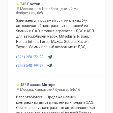
745
Восток
Москва, пос. Новобратцевский, ул.
Фабричная, 6с8
Занимаемся продажей оригинальных б/у
автозапчастей, контрактных запчастей из
Японии и ОАЭ, а также агрегатов - ДВС и КПП
для автомобилей марок: Mitsubishi, Nissan,
Honda, Infiniti, Lexus, Mazda, Subaru, Suzuki,
Toyota. Самый полный ассортимент ДВС,
АКПП, МКПП, кузовных запчастей, подвесок и
(926) 250-72-22
прочего. Предоставляется гарантия качества
на всю продукцию. Приемлемые цены и
(926) 540-99-92
система скидок для постоянных и оптовых
клиентов. Будем рады видеть Вас у себя
ежедневно!
487
БананзаМоторс
Москва, Кавказский бульвар 54с16
BananzaMotors — Продажа новых и
контрактных автозапчастей из Японии и ОАЭ.
Оригинальные контрактные автозапчасти как