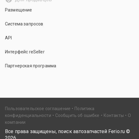
Размещение
Система запросов
API
Интерфейс reSeller
Партнерская программа
Пользовательское соглашение
Политика
конфиденциальности
Сообщить об ошибке
Контакты
О
компании
Все права защищены, поиск автозапчастей Ferio.ru ©
2026