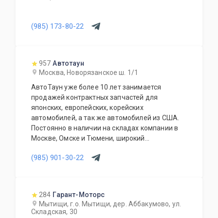
(985) 173-80-22
957
Автотаун
Москва, Новорязанское ш. 1/1
АвтоТаун уже более 10 лет занимается
продажей контрактных запчастей для
японских, европейских, корейских
автомобилей, а так же автомобилей из США.
Постоянно в наличии на складах компании в
Москве, Омске и Тюмени, широкий
ассортимент контрактных автозапчастей –
(985) 901-30-22
более 150000 наименований. Все запчасти,
продаваемые с нашего склада БЕЗ пробега по
РФ. Специальное предложение для СТО и
автомагазинов.
284
Гарант-Моторс
Мытищи, г.о. Мытищи, дер. Аббакумово, ул.
Складская, 30