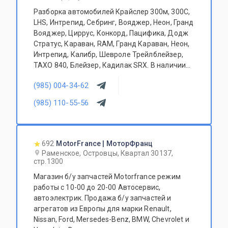
Разборка автомобилей Крайслер 300м, 300С,
LHS, Интрепид, Себринг, Вояджер, Неон, Гранд
Вояджер, Циррус, Конкорд, Пацифика, Додж
Стратус, Караван, RAM, Гранд Караван, Неон,
Интрепид, Калибр, Шевроле Трейлблейзер,
ТАХО 840, Блейзер, Кадилак SRX. В наличии
огромный ассортимент б\у автозапчастей и
(985) 004-34-62
агрегатов для Ваших любимых американских
автомобилей! Доступные цены и гибкая
(985) 110-55-56
система скидок.
692
MotorFrance | МоторФранц
Раменское, Островцы, Квартал 30137,
стр.1300
Магазин б/у запчастей Motorfrance режим
работы с 10-00 до 20-00 Автосервис,
автоэлектрик. Продажа б/у запчастей и
агрегатов из Европы для марки Renault,
Nissan, Ford, Mersedes-Benz, BMW, Chevrolet и