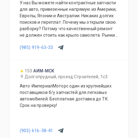
У нас Вы можете найти контрактные запчасти
для авто, привезенные напрямую из Америки,
Европы, Японии и Австралии. Никаких долгих
поисков и переплат. Почему мы открыли свою
разборку? Потому что качественный ремонт
не должен стоить как крыло самолета. Рынки
США, Европы, Японии и Австралии полны
(985) 919-63-33
отличных доноров с живыми узлами. Мы
отбираем лучшее, чтобы вы могли починить
авто с умом, а не переплачивать за новый
оригинал у дилера.
153
АИМ-МСК
Долгопрудный, проезд Строителей, 1с3
Авто-ИмпериалМоторс один из крупнейших
поставщиков б/у запчастей для легковых
автомобилей. Бесплатная доставка до ТК.
Срок на проверку!
(903) 616-38-41