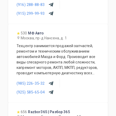
(916) 288-88-83
(915) 299-99-93
530
МФ Авто
Москва, пр-д Нансена, д. 1
Техцентр занимается продажей запчастей,
ремонтом и техническим обслуживанием
автомобилей Мазда и Форд. Производит все
виды слесарного ремонта любой сложности,
капремонт моторов, АКПП, МКПП, редукторов,
проводит компьютерную диагностику всех
современных автомобилей, чистку
(985) 226-35-32
инжекторов, заправку кондиционеров,
шиномонтаж, сход-развал, замена стекол,
(925) 585-65-04
установка парктроников и т.д. Также есть
кузовной и окрасочный ремонт (стапель,
покрасочная камера). При сервисе работает
магазин автозапчастей.
656
Razbor365 | Разбор 365