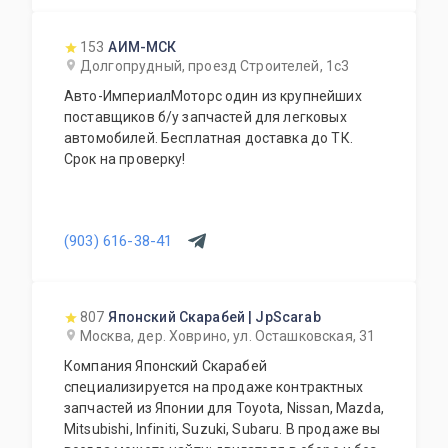
авто с умом, а не переплачивать за новый
оригинал у дилера.
153
АИМ-МСК
Долгопрудный, проезд Строителей, 1с3
Авто-ИмпериалМоторс один из крупнейших
поставщиков б/у запчастей для легковых
автомобилей. Бесплатная доставка до ТК.
Срок на проверку!
(903) 616-38-41
807
Японский Скарабей | JpScarab
Москва, дер. Ховрино, ул. Осташковская, 31
Компания Японский Скарабей
специализируется на продаже контрактных
запчастей из Японии для Toyota, Nissan, Mazda,
Mitsubishi, Infiniti, Suzuki, Subaru. В продаже вы