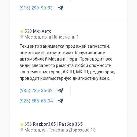
(915) 299-99-93
530
МФ Авто
Москва, пр-д Нансена, д. 1
Техцентр занимается продажей запчастей,
ремонтом и техническим обслуживанием
автомобилей Мазда и Форд. Производит все
виды слесарного ремонта любой сложности,
капремонт моторов, АКПП, МКПП, редукторов,
проводит компьютерную диагностику всех
современных автомобилей, чистку
(985) 226-35-32
инжекторов, заправку кондиционеров,
шиномонтаж, сход-развал, замена стекол,
(925) 585-65-04
установка парктроников и т.д. Также есть
кузовной и окрасочный ремонт (стапель,
покрасочная камера). При сервисе работает
магазин автозапчастей.
656
Razbor365 | Разбор 365
Москва, ул. Генерала Дорохова 18