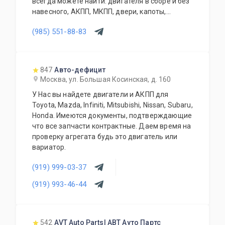
всегда можете найти: двигателя в сборе и без
навесного, АКПП, МКПП, двери, капоты,
бампера, крылья, крышки багажника, задние
(985) 551-88-83
двери, фары, фонари, телевизоры, радиаторы,
вентиляторы, раздатки, задние редуктора,
карданы, ступицы, суппорта, привода, стойки,
зеркала, и много других позиций. Так же мы
847
Авто-дефицит
осуществляем доставку по Москве и
Москва, ул. Большая Косинская, д. 160
Московской области, транспортной компанией
У Нас вы найдете двигатели и АКПП для
по России и доставку до транспортной
Toyota, Mazda, Infiniti, Mitsubishi, Nissan, Subaru,
компании.
Honda. Имеются документы, подтверждающие
что все запчасти контрактные. Даем время на
проверку агрегата будь это двигатель или
вариатор.
(919) 999-03-37
(919) 993-46-44
542
AVT Auto Parts| АВТ Ауто Партс