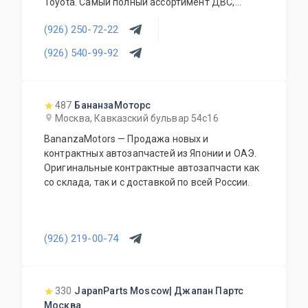
Toyota. Самый полный ассортимент ДВС,
АКПП, МКПП, кузовных запчастей, подвесок и
(926) 250-72-22
прочего. Предоставляется гарантия качества
на всю продукцию. Приемлемые цены и
(926) 540-99-92
система скидок для постоянных и оптовых
клиентов. Будем рады видеть Вас у себя
ежедневно!
487
БананзаМоторс
Москва, Кавказский бульвар 54с16
BananzaMotors — Продажа новых и
контрактных автозапчастей из Японии и ОАЭ.
Оригинальные контрактные автозапчасти как
со склада, так и с доставкой по всей России.
(926) 219-00-74
330
JapanParts Moscow| Джапан Партс
Москва