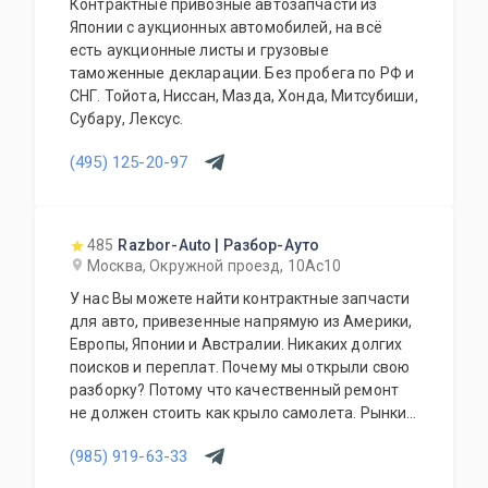
Контрактные привозные автозапчасти из
Японии с аукционных автомобилей, на всё
есть аукционные листы и грузовые
таможенные декларации. Без пробега по РФ и
СНГ. Тойота, Ниссан, Мазда, Хонда, Митсубиши,
Субару, Лексус.
(495) 125-20-97
485
Razbor-Auto | Разбор-Ауто
Москва, Окружной проезд, 10Ас10
У нас Вы можете найти контрактные запчасти
для авто, привезенные напрямую из Америки,
Европы, Японии и Австралии. Никаких долгих
поисков и переплат. Почему мы открыли свою
разборку? Потому что качественный ремонт
не должен стоить как крыло самолета. Рынки
США, Европы, Японии и Австралии полны
(985) 919-63-33
отличных доноров с живыми узлами. Мы
отбираем лучшее, чтобы вы могли починить