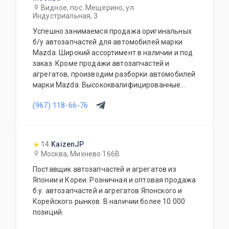
Видное, пос. Мещерино, ул.
Индустриальная, 3
Успешно занимаемся продажа оригинальных
б/у автозапчастей для автомобилей марки
Mazda. Широкий ассортимент в наличии и под
заказ. Кроме продажи автозапчастей и
агрегатов, производим разборки автомобилей
марки Mazda. Высококвалифицированные
специалисты выполнят слесарный ремонт, все
(967) 118-66-76
его виды. В нашем автосервисе проводится
полная диагностика Вашего автомобиля.
Подберем и установим необходимую
автозапчасть или агрегат, а также
14
KaizenJP
дополнительное оборудование для Вашего
Москва, Михнево 166В
автомобиля. Гарантия качества на все услуги
Поставщик автозапчастей и агрегатов из
и продукцию. Квалифицированные
Японии и Кореи. Розничная и оптовая продажа
специалисты. Мы работаем для Вас каждый
б.у. автозапчастей и агрегатов Японского и
день.
Корейского рынков. В наличии более 10 000
позиций.