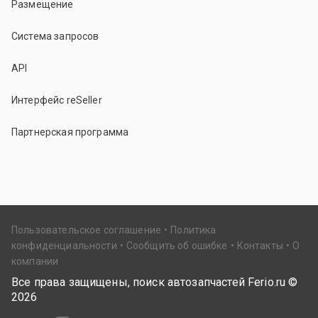
Размещение
Система запросов
API
Интерфейс reSeller
Партнерская программа
Пользовательское соглашение
Политика
конфиденциальности
Сообщить об ошибке
Контакты
О
компании
Все права защищены, поиск автозапчастей Ferio.ru ©
2026