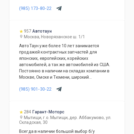
(985) 173-80-22
957
Автотаун
Москва, Новорязанское ш. 1/1
АвтоТаун уже более 10 лет занимается
продажей контрактных запчастей для
японских, европейских, корейских
автомобилей, а так же автомобилей из США.
Постоянно в наличии на складах компании в
Москве, Омске и Тюмени, широкий
ассортимент контрактных автозапчастей –
(985) 901-30-22
более 150000 наименований. Все запчасти,
продаваемые с нашего склада БЕЗ пробега по
РФ. Специальное предложение для СТО и
автомагазинов.
284
Гарант-Моторс
Мытищи, г.о. Мытищи, дер. Аббакумово, ул.
Складская, 30
Всегда в наличии большой выбор б/у