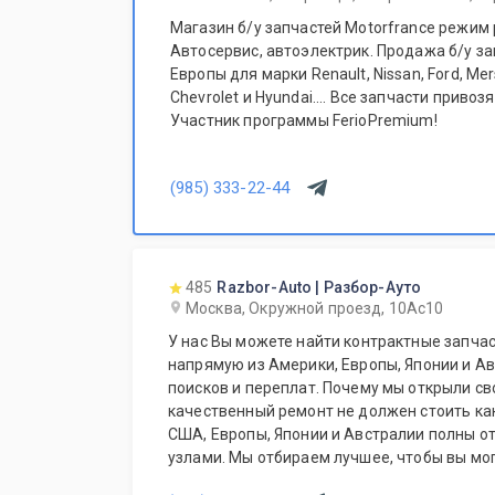
Магазин б/у запчастей Motorfrance режим 
Автосервис, автоэлектрик. Продажа б/у за
Европы для марки Renault, Nissan, Ford, Me
Chevrolet и Hyundai.... Все запчасти привозятся только из Европы.
Участник программы FerioPremium!
(985) 333-22-44
485
Razbor-Auto | Разбор-Ауто
Москва, Окружной проезд, 10Ас10
У нас Вы можете найти контрактные запчас
напрямую из Америки, Европы, Японии и Ав
поисков и переплат. Почему мы открыли св
качественный ремонт не должен стоить ка
США, Европы, Японии и Австралии полны о
узлами. Мы отбираем лучшее, чтобы вы мог
не переплачивать за новый оригинал у дил