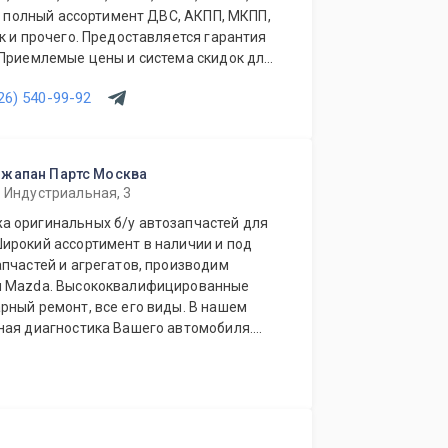
ый полный ассортимент ДВС, АКПП, МКПП,
к и прочего. Предоставляется гарантия
 Приемлемые цены и система скидок для
ов. Будем рады видеть Вас у себя
26) 540-99-92
Джапан Партс Москва
. Индустриальная, 3
 оригинальных б/у автозапчастей для
ирокий ассортимент в наличии и под
пчастей и агрегатов, производим
и Mazda. Высококвалифицированные
рный ремонт, все его виды. В нашем
ная диагностика Вашего автомобиля.
ю автозапчасть или агрегат, а
дование для Вашего автомобиля.
ля Вас каждый день.