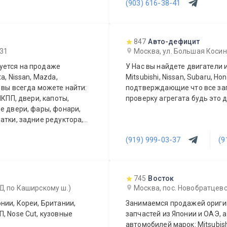
(903) 616-38-41
847
Авто-дефицит
 31
Москва, ул. Большая Косинс
уется на продаже
У Нас вы найдете двигатели и 
a, Nissan, Mazda,
Mitsubishi, Nissan, Subaru, H
аже вы всегда можете найти:
подтверждающие что все запчасти контрактные. Да
МКПП, двери, капоты,
проверку агрегата будь это 
е двери, фары, фонари,
атки, задние редуктора,
и, зеркала, и много других
(919) 999-03-37
(9
у по Москве и Московской
и и доставку до
745
Восток
АД по Каширскому ш.)
Москва, пос. Новобратцевс
нии, Кореи, Британии,
Занимаемся продажей оригин
, Nose Cut, кузовные
запчастей из Японии и ОАЭ, а
автомобилей марок: Mitsubishi,