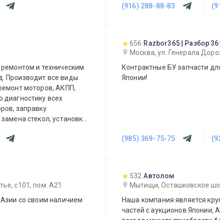
(916) 288-88-83
(9
656
Razbor365 | Разбор 36
Москва, ул. Генерала Доро
 ремонтом и техническим
Контрактные БУ запчасти для
. Производит все виды
Японии!
ремонт моторов, АКПП,
 диагностику всех
ров, заправку
замена стекол, установка
 окрасочный ремонт
(985) 369-75-75
(9
се работает магазин
532
Автолом
ье, с101, пом. А21
Мытищи, Осташковское шоссе
 Азии со своим наличием
Наша компания является кр
частей с аукционов Японии, А