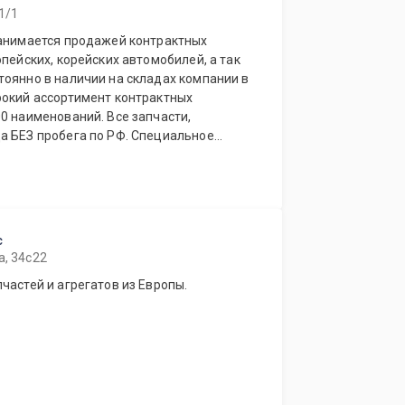
1/1
занимается продажей контрактных
опейских, корейских автомобилей, а так
рокий ассортимент контрактных
ований. Все запчасти,
робега по РФ. Специальное
магазинов.
с
а, 34с22
частей и агрегатов из Европы.