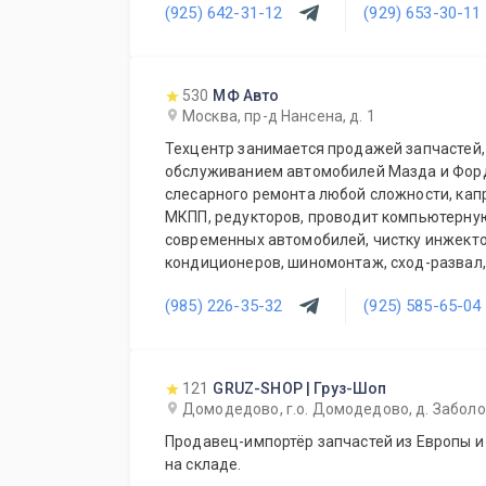
(925) 642-31-12
(929) 653-30-11
530
МФ Авто
Москва, пр-д Нансена, д. 1
Техцентр занимается продажей запчастей,
обслуживанием автомобилей Мазда и Форд
слесарного ремонта любой сложности, кап
МКПП, редукторов, проводит компьютерную
современных автомобилей, чистку инжекто
кондиционеров, шиномонтаж, сход-развал, 
парктроников и т.д. Также есть кузовной и
(985) 226-35-32
(925) 585-65-04
(стапель, покрасочная камера). При серви
автозапчастей.
121
GRUZ-SHOP | Груз-Шоп
Домодедово, г.о. Домодедово, д. Заболот
Продавец-импортёр запчастей из Европы и
на складе.