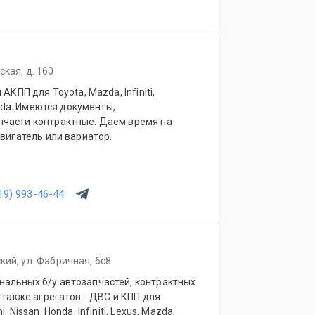
кая, д. 160
АКПП для Toyota, Mazda, Infiniti,
onda. Имеются документы,
ем время на
двигатель или вариатор.
19) 993-46-44
кий, ул. Фабричная, 6с8
альных б/у автозапчастей, контрактных
 также агрегатов - ДВС и КПП для
 Nissan, Honda, Infiniti, Lexus, Mazda,