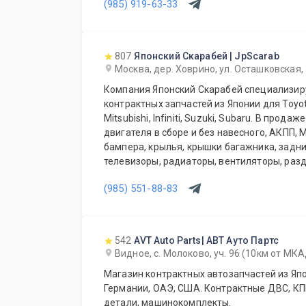
(985) 919-63-33
807
Японский Скарабей | JpScarab
Москва, дер. Ховрино, ул. Осташковская,
Компания Японский Скарабей специализир
контрактных запчастей из Японии для Toyot
Mitsubishi, Infiniti, Suzuki, Subaru. В прод
двигателя в сборе и без навесного, АКПП, 
бампера, крылья, крышки багажника, задни
телевизоры, радиаторы, вентиляторы, разд
карданы, ступицы, суппорта, привода, стойк
(985) 551-88-83
позиций. Так же мы осуществляем доставк
области, транспортной компанией по Росси
транспортной компании.
542
AVT Auto Parts| АВТ Ауто Партс
Видное, с. Молоково, уч. 96 (10км от МК
Магазин контрактных автозапчастей из Япо
Германии, ОАЭ, США. Контрактные ДВС, КПП
детали, машинокомплекты.