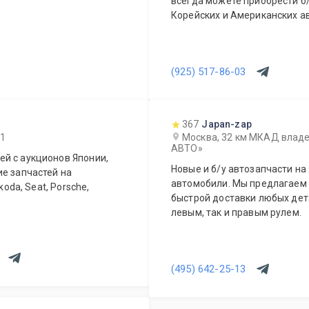
всегда можете приобрести б/
Корейских и Американских а
(925) 517-86-03
367
Japan-zap
 1
Москва, 32 км МКАД владе
АВТО»
й с аукционов Японии,
Новые и б/у автозапчасти на
ие запчастей на
автомобили. Мы предлагаем возможность оперативного заказа и
koda, Seat, Porsche,
быстрой доставки любых дета
левым, так и правым рулем.
(495) 642-25-13