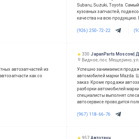
Subaru, Suzuki, Toyota. Сам
кузовных запчастей, подвесо
качества на всю продукцию.
постоянных и оптовых клиент
(926) 250-72-22
(9
ежедневно!
330
JapanParts Moscow| 
Видное, пос. Мещерино, ул
тных автозапчастей из
Успешно занимаемся продажа
автозапчасти как со
автомобилей марки Mazda. Ш
заказ. Кроме продажи автоза
разборки автомобилей марк
специалисты выполнят слеса
автосервисе проводится пол
Подберем и установим необходиму
(967) 118-66-76
также дополнительное обору
Гарантия качества на все услуги и продукцию. Квалифицированные
специалисты. Мы работаем д
957
Автотаун