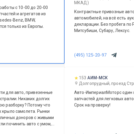
МКАД)
работы с 10-00 до 20-00
Контрактные привозные авто
пчастей и агрегатов из
автомобилей, на всё есть а
rsedes-Benz, BMW,
декларации. Без пробега по Р
Митсубиши, Субару, Лексус.
(495) 125-20-97
153
АИМ-МСК
Долгопрудный, проезд Стр
ти для авто, привезенные
Авто-ИмпериалМоторс один 
стралии. Никаких долгих
запчастей для легковых авто
ою разборку? Потому что
Срок на проверку!
к крыло самолета. Рынки
тличных доноров с живыми
ли починить авто с умом, а
ера.