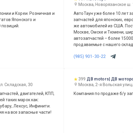
Москва, Новорязанское ш. 
понии и Кореи. Розничная и
АвтоТаун уже более 10 лет 
гатов Японского и
запчастей для японских, евр
0 позиций.
же автомобилей из США. Постоянно в наличии на складах компании в
Москве, Омске и Тюмени, ши
автозапчастей – более 150000 наимен
продаваемые с нашего склада БЕЗ п
предложение для СТО и авто
(985) 901-30-22
399
ДВ motors| ДВ мотор
л. Складская, 30
Москва, 2-я Вольская улиц
апчастей, двигателей, КПП,
Компания по продаже б/у зап
й таких марок как:
Субару, Лексус, Инфинити.
я на все запасные части!