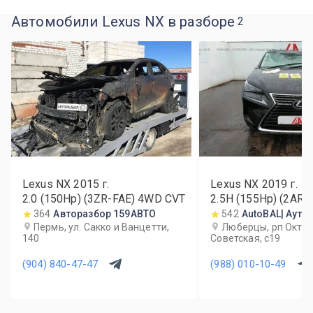
Автомобили Lexus NX в разборе
2
Lexus NX
2015
г.
Lexus NX
2019
г.
2.0 (150Hp) (3ZR-FAE) 4WD CVT
2.5H (155Hp) (2AR
CVT
364
Авторазбор 159АВТО
542
AutoBAL| Ауто
Пермь, ул. Сакко и Ванцетти,
Люберцы, рп Октябр
140
Советская, с19
(904) 840-47-47
(988) 010-10-49