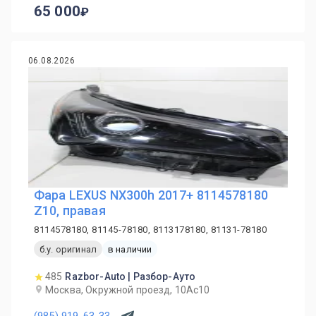
65 000
06.08.2026
Фара LEXUS NX300h 2017+ 8114578180
Z10, правая
8114578180, 81145-78180, 8113178180, 81131-78180
б.у. оригинал
в наличии
485
Razbor-Auto | Разбор-Ауто
Москва, Окружной проезд, 10Ас10
(985) 919-63-33