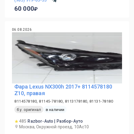
60 000
06.08.2026
Фара Lexus NX300h 2017+ 8114578180
Z10, правая
8114578180, 81145-78180, 8113178180, 81131-78180
б.у. оригинал
в наличии
485
Razbor-Auto | Разбор-Ауто
Москва, Окружной проезд, 10Ас10