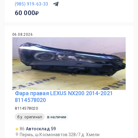
(985) 919-63-33
60 000
06.08.2026
Фара правая LEXUS NX200 2014-2021
8114578020
8114578020
б.у. оригинал
в наличии
86
Автосклад 59
Пермь, ш.Космонавтов 328/7 д. Хмели