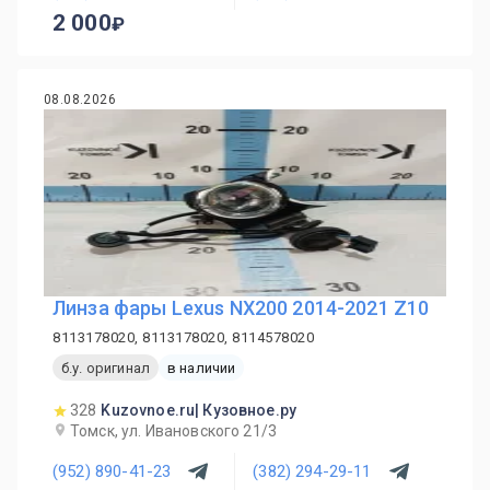
2 000
08.08.2026
Линза фары Lexus NX200 2014-2021 Z10
8113178020, 8113178020, 8114578020
б.у. оригинал
в наличии
328
Kuzovnoe.ru| Кузовное.ру
Томск, ул. Ивановского 21/3
(952) 890-41-23
(382) 294-29-11