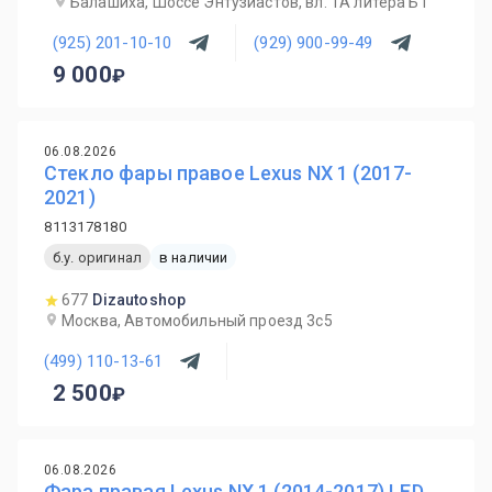
Балашиха, Шоссе Энтузиастов, вл. 1А литера Б1
(925) 201-10-10
(929) 900-99-49
9 000
06.08.2026
Стекло фары правое Lexus NX 1 (2017-
2021)
8113178180
б.у. оригинал
в наличии
677
Dizautoshop
Москва, Автомобильный проезд 3с5
(499) 110-13-61
2 500
06.08.2026
Фара правая Lexus NX 1 (2014-2017) LED