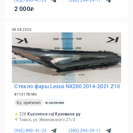
(952) 890-41-23
(382) 294-29-11
2 000
08.08.2026
Стекло фары Lexus NX200 2014-2021 Z10
8113178180
б.у. оригинал
в наличии
328
Kuzovnoe.ru| Кузовное.ру
Томск, ул. Ивановского 21/3
(952) 890-41-23
(382) 294-29-11