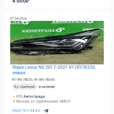
4 000
07.08.2026
Фара Lexus NX 2017-2021 8118578220,
левая
81185-78220, 81185-78240
б.у. оригинал
в наличии
830
Автострада
Москва, ул. Щербинская, 48Ас3
(964) 767-04-65