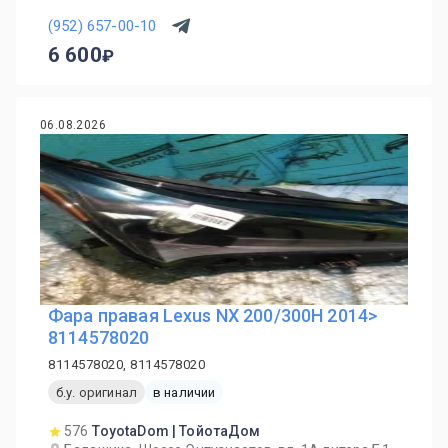
(952) 657-00-10
6 600
06.08.2026
Фара правая Lexus NX 200/300H 2014>
8114578020
8114578020, 8114578020
б.у. оригинал
в наличии
576
ToyotaDom | ТойотаДом