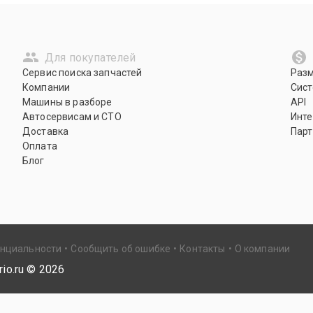
Для покупателей
Сервис поиска запчастей
Раз
Компании
Сист
Машины в разборе
API
Автосервисам и СТО
Инте
Доставка
Парт
Оплата
Блог
енциальности
Сообщить об ошибке
Контакты
О компании
io.ru ©
2026