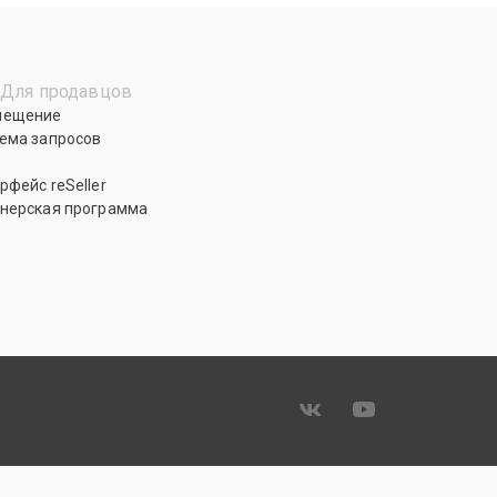
Для продавцов
мещение
ема запросов
рфейс reSeller
нерская программа