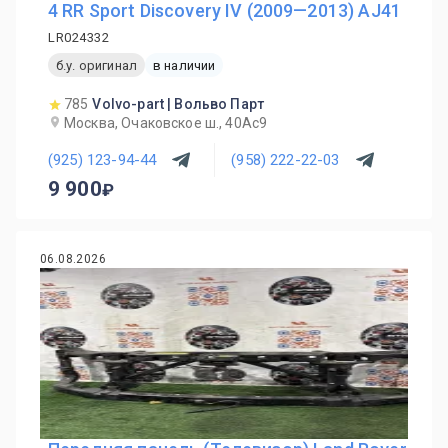
4 RR Sport Discovery IV (2009—2013) AJ41
LR024332
б.у. оригинал
в наличии
785
Volvo-part | Вольво Парт
Москва, Очаковское ш., 40Ас9
(925) 123-94-44
(958) 222-22-03
9 900
06.08.2026