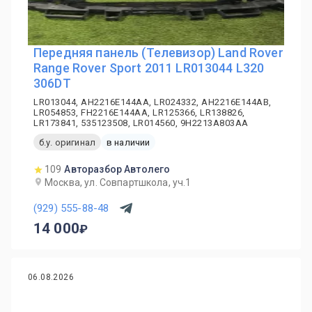
Передняя панель (Телевизор) Land Rover
Range Rover Sport 2011 LR013044 L320
306DT
LR013044, AH2216E144AA, LR024332, AH2216E144AB,
LR054853, FH2216E144AA, LR125366, LR138826,
LR173841, 535123508, LR014560, 9H2213A803AA
б.у. оригинал
в наличии
109
Авторазбор Автолего
Москва, ул. Совпартшкола, уч.1
(929) 555-88-48
14 000
06.08.2026