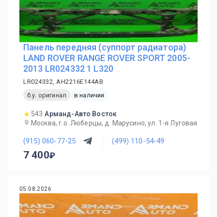
Панель передняя (суппорт радиатора)
LAND ROVER RANGE ROVER SPORT 2005-
2013 LR024332 1 L320
LR024332, AH2216E144AB
б.у. оригинал
в наличии
543
Арманд-Авто Восток
Москва, г.о. Люберцы, д. Марусино, ул. 1-я Луговая
(915) 060-77-25
(499) 110-54-49
7 400
05.08.2026