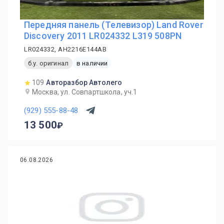
Передняя панель (Телевизор) Land Rover
Discovery 2011 LR024332 L319 508PN
LR024332, AH2216E144AB
б.у. оригинал
в наличии
109
Авторазбор Автолего
Москва, ул. Совпартшкола, уч.1
(929) 555-88-48
13 500
06.08.2026