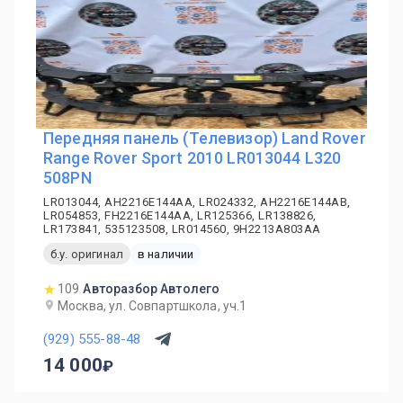
Передняя панель (Телевизор) Land Rover
Range Rover Sport 2010 LR013044 L320
508PN
LR013044, AH2216E144AA, LR024332, AH2216E144AB,
LR054853, FH2216E144AA, LR125366, LR138826,
LR173841, 535123508, LR014560, 9H2213A803AA
б.у. оригинал
в наличии
109
Авторазбор Автолего
Москва, ул. Совпартшкола, уч.1
(929) 555-88-48
14 000