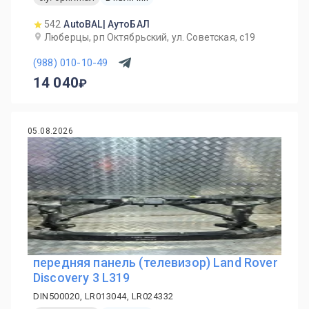
542
AutoBAL| АутоБАЛ
Люберцы, рп Октябрьский, ул. Советская, с19
(988) 010-10-49
14 040
05.08.2026
передняя панель (телевизор) Land Rover
Discovery 3 L319
DIN500020, LR013044, LR024332