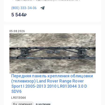
(800) 333-34-06
5 544
05.08.2026
Передняя панель крепления облицовки
(телевизор) Land Rover Range Rover
Sport I 2005-2013 2010 LR013044 3.0 D
SDV6
LR013044
б.у. оригинал
в наличии