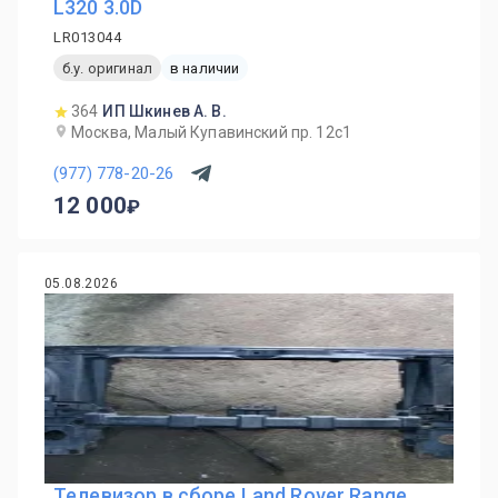
L320 3.0D
LR013044
б.у. оригинал
в наличии
364
ИП Шкинев А. В.
Москва, Малый Купавинский пр. 12с1
(977) 778-20-26
12 000
05.08.2026
Телевизор в сборе Land Rover Range