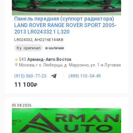
Панель передняя (суппорт радиатора)
LAND ROVER RANGE ROVER SPORT 2005-
2013 LR024332 1 L320
LR024332, AH2216E144AB
б.у. оригинал
в наличии
543
Арманд-Авто Восток
Москва, г.о. Люберцы, д. Марусино, ул. 1-я Луговая
(915) 060-77-25
(499) 110-54-49
11 100
05.08.2026