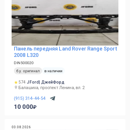
Панель передняя Land Rover Range Sport
2008 L320
DIN500020
б.у. оригинал
в наличии
574
JFord| ДжейФорд
Балашиха, проспект Ленина, вл. 2
(915) 314-44-54
10 000
03.08.2026