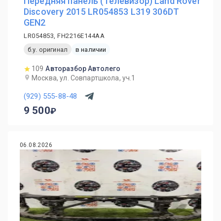
Передняя панель (Телевизор) Land Rover
Discovery 2015 LR054853 L319 306DT
GEN2
LR054853, FH2216E144AA
б.у. оригинал
в наличии
109
Авторазбор Автолего
Москва, ул. Совпартшкола, уч.1
(929) 555-88-48
9 500
06.08.2026