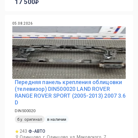
17 500
05.08.2026
Передняя панель крепления облицовки
(телевизор) DIN500020 LAND ROVER
RANGE ROVER SPORT (2005-2013) 2007 3.6
D
DIN500020
б.у. оригинал
в наличии
243
Ф-АВТО
Одинцово, г. Одинцово, ул. Маковского, 7