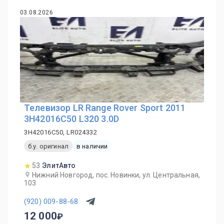
03.08.2026
Телевизор LR Range Rover Sport 2011
3H42016C50 L320 3.0D
3H42016C50, LR024332
б.у. оригинал
в наличии
53
ЭлитАвто
Нижний Новгород, пос. Новинки, ул. Центральная,
103
(920) 009-88-68
12 000