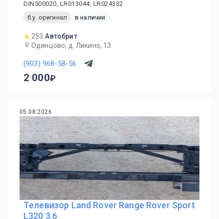
DIN500020, LR013044, LR024332
б.у. оригинал
в наличии
253
Автобрит
Одинцово, д. Ликино, 13
(903) 968-58-56
2 000
05.08.2026
Телевизор Land Rover Range Rover Sport
L320 3.6