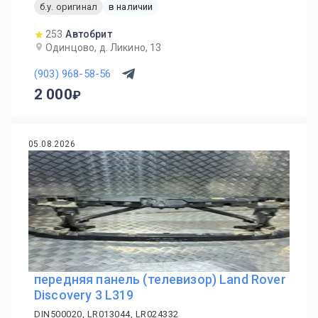
б.у. оригинал
в наличии
253
Автобрит
Одинцово, д. Ликино, 13
(903) 968-58-56
2 000
05.08.2026
передняя панель (телевизор) Land Rover
Discovery 3 L319
DIN500020, LR013044, LR024332