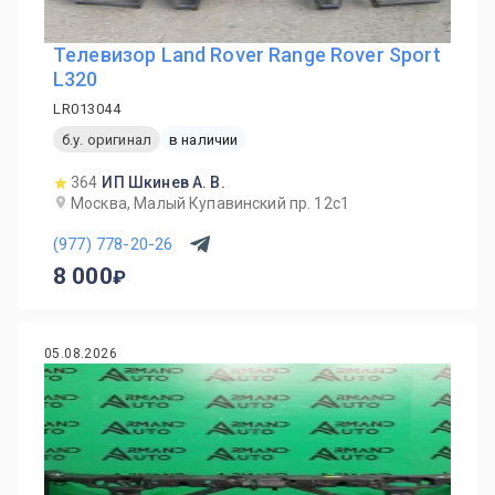
Телевизор Land Rover Range Rover Sport
L320
LR013044
б.у. оригинал
в наличии
364
ИП Шкинев А. В.
Москва, Малый Купавинский пр. 12с1
(977) 778-20-26
8 000
05.08.2026