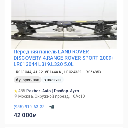
Передняя панель LAND ROVER
DISCOVERY 4.RANGE ROVER SPORT 2009+
LR013044 L319.L320 5.0L
LR013044, AH2216E144AA., LR024332, LR054853
б.у. оригинал
в наличии
485
Razbor-Auto | Разбор-Ауто
Москва, Окружной проезд, 10Ас10
(985) 919-63-33
42 000