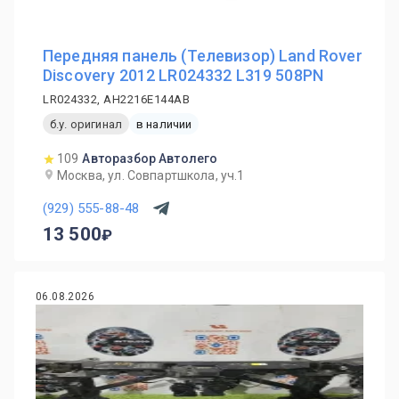
Передняя панель (Телевизор) Land Rover
Discovery 2012 LR024332 L319 508PN
LR024332, AH2216E144AB
б.у. оригинал
в наличии
109
Авторазбор Автолего
Москва, ул. Совпартшкола, уч.1
(929) 555-88-48
13 500
06.08.2026