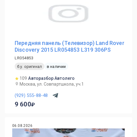
Передняя панель (Телевизор) Land Rover
Discovery 2015 LR054853 L319 306PS
LR054853
б.у. оригинал
в наличии
109
Авторазбор Автолего
Москва, ул. Совпартшкола, уч.1
(929) 555-88-48
9 600
06.08.2026