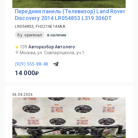
Передняя панель (Телевизор) Land Rover
Discovery 2014 LR054853 L319 306DT
LR054853, FH2216E144AA
б.у. оригинал
в наличии
109
Авторазбор Автолего
Москва, ул. Совпартшкола, уч.1
(929) 555-88-48
14 000
06.08.2026