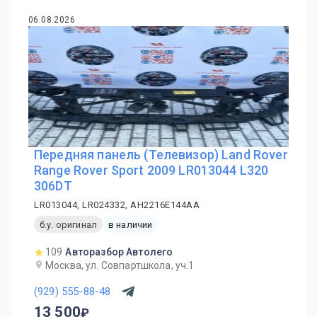
06.08.2026
Передняя панель (Телевизор) Land Rover
Range Rover Sport 2009 LR013044 L320
306DT
LR013044, LR024332, AH2216E144AA
б.у. оригинал
в наличии
109
Авторазбор Автолего
Москва, ул. Совпартшкола, уч.1
(929) 555-88-48
13 500