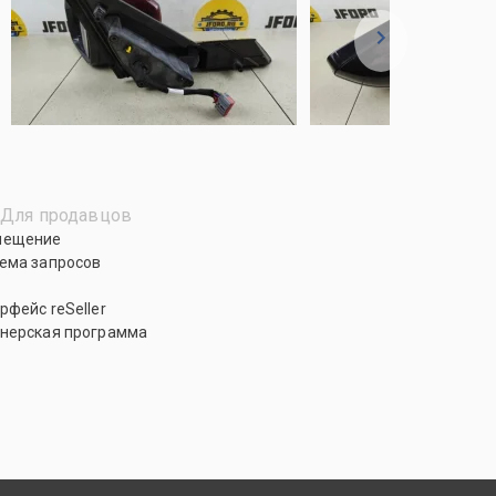
Для продавцов
мещение
ема запросов
рфейс reSeller
нерская программа